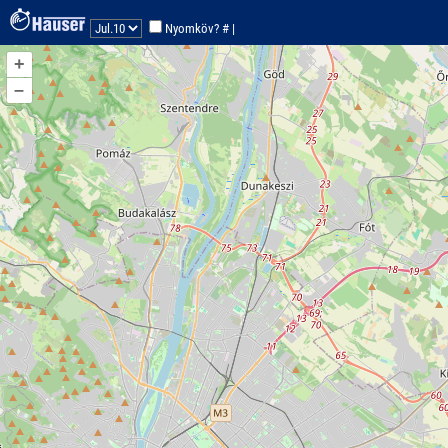
koo:47.5-19.1
Nyomköv? #
|
Nincs trackpont a autóra!
+
–