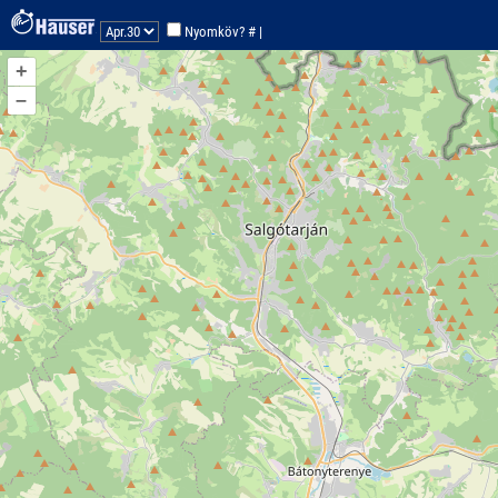
Nyomköv? #
|
+
–