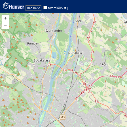
koo:47.5-19.1
Nyomköv? #
|
Nincs trackpont a autóra!
+
–