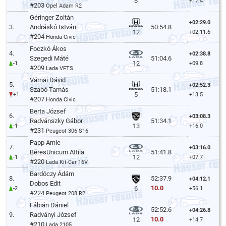
6
+17.4
#203
Opel Adam R2
Géringer Zoltán
+02:29.0
3.
Andráskó István
50:54.8
12
+02:11.6
#204
Honda Civic
Foczkó Ákos
4.
+02:38.8
Szegedi Máté
51:04.6
12
-1
+09.8
#209
Lada VFTS
Várnai Dávid
5.
+02:52.3
Szabó Tamás
51:18.1
5
+1
+13.5
#207
Honda Civic
Berta József
6.
+03:08.3
Radvánszky Gábor
51:34.1
13
-1
+16.0
#231
Peugeot 306 S16
Papp Arnie
7.
+03:16.0
BéresUnicum Attila
51:41.8
12
-1
+07.7
#220
Lada Kit-Car 16V
Bardóczy Ádám
8.
52:37.9
+04:12.1
Dobos Edit
10.0
6
-2
+56.1
#224
Peugeot 208 R2
Fábián Dániel
52:52.6
+04:26.8
9.
Radványi József
10.0
12
+14.7
#210
Lada 2105