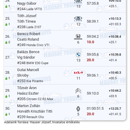
24.
+09:10.0
Nagy Gábor
57:35.8
13
-1
+25.1
#244
Lada VFTS
Tóth József
25.
+10:13.3
Tóth Tímea
58:39.1
12
-1
+01:03.3
#238
Lada 2107
Berecz Róbert
26.
59:04.2
+10:38.4
Csató Roland
10.0
6
-2
+25.1
#249
Honda Civic VTI
Balázs Bence
59:05.6
+10:39.8
27.
Vig Sándor
20.0
13
+01.4
#248
BMW E30 Cupe
Gutai Marcell
28.
+10:40.3
Skroby
59:06.1
11
-1
+00.5
#253
Kia Picanto
Tőzsér Áron
29.
+10:44.2
Haász Eszter
59:10.0
6
-1
+03.9
#205
Citroen C2 R2 Max
Marton Zoltán
30.
01:00:51.5
+12:25.7
Horváth Krisztián Titti
20.0
5
-1
+01:41.5
#239
Renault Clio
Adataink forrása: Hauser József, hivatalos értékelés