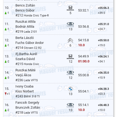
Bencs Zoltán
10.
+05:06.3
Bencs Gábor
53:32.1
5
-1
+39.5
#212
Honda Civic Type-R
Ruszkai Attila
11.
+05:31.0
Bodnár Attila
53:56.8
13
-1
+24.7
#219
Lada 2101
Berta László
12.
54:15.8
+05:50.0
Fuchs Gábor Andor
10.0
6
-1
+19.0
#214
Citroen C2 R2
ifj.Bartha Aurél
13.
54:49.9
+06:24.1
Szarka Dávid
01:00.0
12
-2
+34.1
#215
Honda Civic
Ruszkai Máté
14.
+06:35.0
Varjú Ákos
55:00.8
12
-3
+10.9
#236
Lada VFTS
Ivony Csaba
15.
+06:38.3
Kiss Norbert
55:04.1
13
+1
+03.3
#243
BMW 318 TI
Fancsik Gergely
16.
55:14.1
+06:48.3
Brunczvik Zoltán
10.0
13
-2
+10.0
#218
Lada VFTS