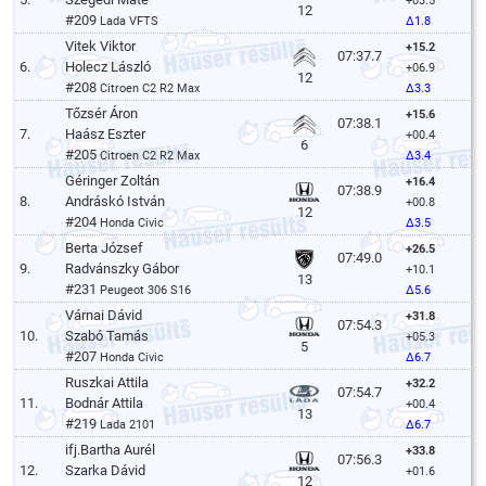
+03.5
12
#209
Lada VFTS
Δ1.8
Vitek Viktor
+15.2
07:37.7
6.
Holecz László
+06.9
12
#208
Citroen C2 R2 Max
Δ3.3
Tőzsér Áron
+15.6
07:38.1
7.
Haász Eszter
+00.4
6
#205
Citroen C2 R2 Max
Δ3.4
Géringer Zoltán
+16.4
07:38.9
8.
Andráskó István
+00.8
12
#204
Honda Civic
Δ3.5
Berta József
+26.5
07:49.0
9.
Radvánszky Gábor
+10.1
13
#231
Peugeot 306 S16
Δ5.6
Várnai Dávid
+31.8
07:54.3
10.
Szabó Tamás
+05.3
5
#207
Honda Civic
Δ6.7
Ruszkai Attila
+32.2
07:54.7
11.
Bodnár Attila
+00.4
13
#219
Lada 2101
Δ6.7
ifj.Bartha Aurél
+33.8
07:56.3
12.
Szarka Dávid
+01.6
12