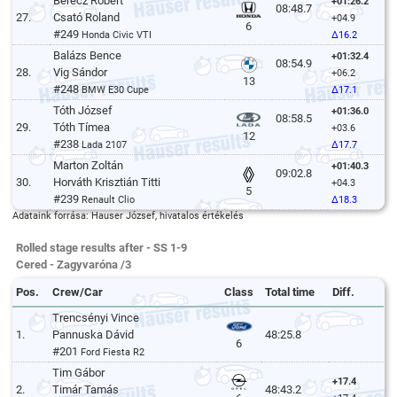
Berecz Róbert
+01:26.2
08:48.7
27.
Csató Roland
+04.9
6
#249
Honda Civic VTI
Δ16.2
Balázs Bence
+01:32.4
08:54.9
28.
Vig Sándor
+06.2
13
#248
BMW E30 Cupe
Δ17.1
Tóth József
+01:36.0
08:58.5
29.
Tóth Tímea
+03.6
12
#238
Lada 2107
Δ17.7
Marton Zoltán
+01:40.3
09:02.8
30.
Horváth Krisztián Titti
+04.3
5
#239
Renault Clio
Δ18.3
Adataink forrása: Hauser József, hivatalos értékelés
Rolled stage results after - SS 1-9
Cered - Zagyvaróna /3
Pos.
Crew/Car
Class
Total time
Diff.
Trencsényi Vince
1.
Pannuska Dávid
48:25.8
6
#201
Ford Fiesta R2
Tim Gábor
+17.4
2.
Timár Tamás
48:43.2