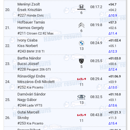
Merényi Zsolt
+54.7
08:17.2
20.
Érsek Krisztián
+04.2
6
#227
Honda Civic
Δ10.9
Hofbauer Tamás
+57.3
08:19.8
21.
Harmos Gergely
+02.6
6
#211
Citroen C2 R2 Max
Δ11.4
Ivony Csaba
+01:02.4
08:24.9
22.
Kiss Norbert
+05.1
13
#243
BMW 318 TI
Δ12.3
Bartha Nándor
+01:03.0
08:25.5
23.
Bucsi József
+00.6
5
#228
Peugeot 206 GTI
Δ12.4
Rónavölgyi Endre
+01:06.9
08:29.4
24.
Mészáros-Érdi Nikolett
+03.9
11
#252
Kia Picanto
Δ13.0
Darnóvári Sándor
+01:10.0
08:32.5
25.
Nagy Gábor
+03.1
13
#244
Lada VFTS
Δ13.6
Gutai Marcell
+01:21.3
08:43.8
26.
Skroby
+11.3
11
#253
Kia Picanto
Δ15.4