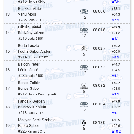
#215
Honda Civic
Δ7.0
Ruszkai Máté
+38.1
08:00.6
13.
Varjú Ákos
+04.3
12
#236
Lada VFTS
Δ7.9
Fábián Dániel
+39.3
08:01.8
14.
Radványi József
+01.2
12
#210
Lada 2105
Δ8.1
Berta László
+40.2
08:02.7
15.
Fuchs Gábor Andor
+00.9
6
#214
Citroen C2 R2
Δ8.3
Balogh Péter
+44.7
08:07.2
16.
Lőrik László
+04.5
12
#235
Lada 2105
Δ9.1
Bencs Zoltán
+45.7
08:08.2
17.
Bencs Gábor
+01.0
5
#212
Honda Civic Type-R
Δ9.3
Fancsik Gergely
+47.9
08:10.4
18.
Brunczvik Zoltán
+02.2
13
#218
Lada VFTS
Δ9.7
Magyari Beck Szabolcs
+50.5
08:13.0
19.
Patkó Gábor
+02.6
6
#226
Renault Clio
Δ10.2