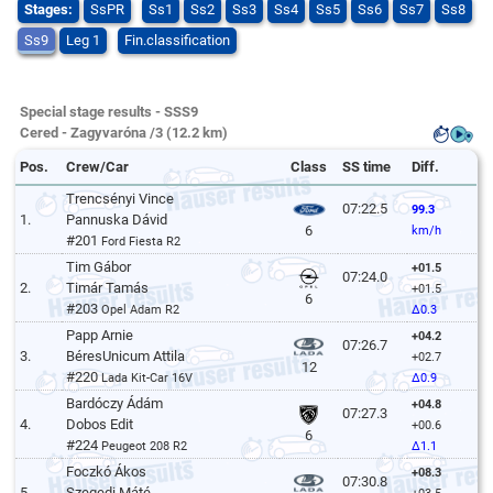
Stages:
SsPR
Ss1
Ss2
Ss3
Ss4
Ss5
Ss6
Ss7
Ss8
Ss9
Leg 1
Fin.classification
Special stage results - SSS9
Cered - Zagyvaróna /3 (12.2 km)
Pos.
Crew/Car
Class
SS time
Diff.
Trencsényi Vince
07:22.5
99.3
1.
Pannuska Dávid
6
km/h
#201
Ford Fiesta R2
Tim Gábor
+01.5
07:24.0
2.
Timár Tamás
+01.5
6
#203
Opel Adam R2
Δ0.3
Papp Arnie
+04.2
07:26.7
3.
BéresUnicum Attila
+02.7
12
#220
Lada Kit-Car 16V
Δ0.9
Bardóczy Ádám
+04.8
07:27.3
4.
Dobos Edit
+00.6
6
#224
Peugeot 208 R2
Δ1.1
Foczkó Ákos
+08.3
07:30.8
5.
Szegedi Máté