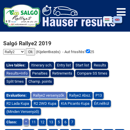
Salgó Rallye2 2019
(
Kijelentkezés
) - Aut frissítés?
25
Live tables:
Itinerary sch.
Entry list
Start list
Results
Results+Info
Penalties
Retirements
Compare SS times
Split times
Champ. points
Evaluations:
Rallye2 versenyzők
Rallye2 Absz.
P13
R2 Lada Kupa
R2 2WD Kupa
KIA Picanto Kupa
Ért.nélkül
(Minden Versenyző)
Class:
*
11
12
13
5
6
7