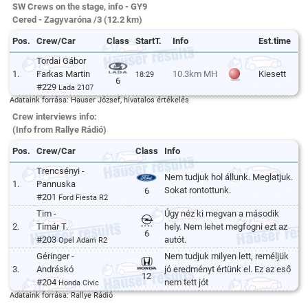
SW Crews on the stage, info - GY9
Cered - Zagyvaróna /3 (12.2 km)
Pos.
Crew/Car
Class
StartT.
Info
Est.time
Tordai Gábor
1.
Farkas Martin
10.3km MH
Kiesett
18:29
6
#229
Lada 2107
Adataink forrása: Hauser József, hivatalos értékelés
Crew interviews info:
(Info from Rallye Rádió)
Pos.
Crew/Car
Class
Info
Trencsényi -
Nem tudjuk hol állunk. Meglatjuk.
1.
Pannuska
Sokat rontottunk.
6
#201
Ford Fiesta R2
Tim -
Úgy néz ki megvan a második
2.
Timár T.
hely. Nem lehet megfogni ezt az
6
#203
autót.
Opel Adam R2
Géringer -
Nem tudjuk milyen lett, reméljük
3.
Andráskó
jó eredményt értünk el. Ez az eső
12
#204
nem tett jót
Honda Civic
Adataink forrása: Rallye Rádió