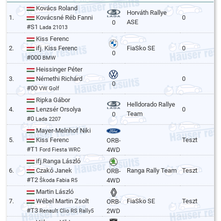
Kovács Roland
Horváth Rallye
1.
Kovácsné Réb Fanni
0
ASE
0
#S1
Lada 21013
Kiss Ferenc
2.
ifj. Kiss Ferenc
FiaSko SE
0
0
#000
BMW
Heissinger Péter
3.
Némethi Richárd
0
0
#00
VW Golf
Ripka Gábor
Helldorado Rallye
4.
Lenzsér Orsolya
0
Team
0
#0
Lada 2207
Mayer-Melnhof Niki
5.
Kiss Ferenc
Teszt
ORB-
#T1
4WD
Ford Fiesta WRC
ifj.Ranga László
6.
Czakó Janek
Ranga Rally Team
Teszt
ORB-
#T2
4WD
Škoda Fabia R5
Martin László
7.
Wébel Martin Zsolt
FiaSko SE
Teszt
ORB-
#T3
2WD
Renault Clio RS Rally5