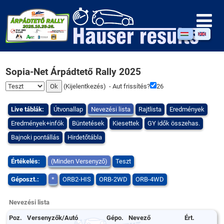
Sopia-Net Árpádtető Rally 2025
(
Kijelentkezés
) - Aut frissítés?
26
Live táblák:
Útvonallap
Nevezési lista
Rajtlista
Eredmények
Eredmények+infók
Büntetések
Kiesettek
GY idők összehas.
Bajnoki pontállás
Hirdetőtábla
Értékelés:
(Minden Versenyző)
Teszt
Géposzt.:
*
ORB2-HIS
ORB-2WD
ORB-4WD
Nevezési lista
Poz.
Versenyzők/Autó
Gépo.
Nevező
Ért.