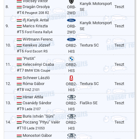
Völcsey Viktor
Kanyik Motorsport
8.
Dragán Orsolya
Teszt
ORB-
SE
#T4
2WD
Peugeot 208 R2
ifj.Kanyik Antal
Kanyik Motorsport
9.
Marics Kriszta
Teszt
ORB-
SE
#T5
2WD
Ford Fiesta Rally4
Wirtmann Ferenc
10.
Kerekes József
Textura SC
Teszt
ORB2-
#T6
HIS
Ford Escort RS
"PistiX"
11.
Kelecsényi Csaba
Teszt
ORB2-
#T7
HIS
BMW E36 Coupe
Schneer László
12.
Róma Gábor
Textura SC
Teszt
ORB2-
#T8
HIS
VAZ 2101
Himer Attila
13.
Csanády Sándor
FiaSko SE
Teszt
ORB2-
#T9
HIS
Lada 2107
Buris István "Süni"
14.
Poczang "Pityu" Valér
Teszt
ORB2-
#T10
HIS
Lada 21053
Monostori Gábor