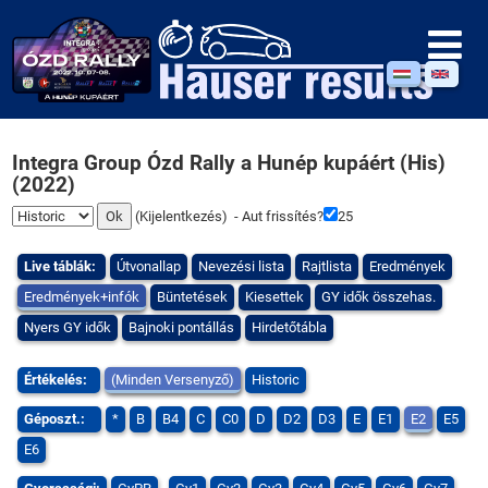
Integra Group Ózd Rally a Hunép kupáért (His)
(2022)
(
Kijelentkezés
) - Aut frissítés?
25
Live táblák:
Útvonallap
Nevezési lista
Rajtlista
Eredmények
Eredmények+infók
Büntetések
Kiesettek
GY idők összehas.
Nyers GY idők
Bajnoki pontállás
Hirdetőtábla
Értékelés:
(Minden Versenyző)
Historic
Géposzt.:
*
B
B4
C
C0
D
D2
D3
E
E1
E2
E5
E6