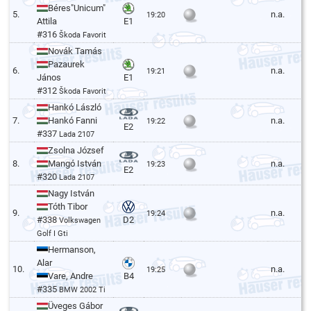
Béres"Unicum"
5.
n.a.
19:20
Attila
E1
#316
Škoda Favorit
Novák Tamás
Pazaurek
6.
n.a.
19:21
János
E1
#312
Škoda Favorit
Hankó László
7.
Hankó Fanni
n.a.
19:22
E2
#337
Lada 2107
Zsolna József
8.
Mangó István
n.a.
19:23
E2
#320
Lada 2107
Nagy István
Tóth Tibor
9.
n.a.
19:24
#338
D2
Volkswagen
Golf I Gti
Hermanson,
Alar
10.
n.a.
19:25
Vare, Andre
B4
#335
BMW 2002 Ti
Üveges Gábor