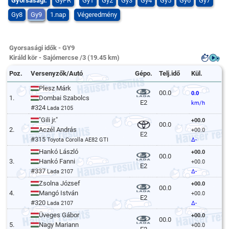
Gyorsasági:
GyPR
Gy1
Gy2
Gy3
Gy4
Gy5
Gy6
Gy7
Gy8
Gy9
1.nap
Végeredmény
Gyorsasági idők - GY9
Királd kör - Sajómercse /3 (19.45 km)
Poz.
Versenyzők/Autó
Gépo.
Telj.idő
Kül.
Plesz Márk
00.0
0.0
1.
Dombai Szabolcs
E2
km/h
#324
Lada 2105
"Gili jr."
+00.0
00.0
2.
Aczél András
+00.0
E2
#315
Toyota Corolla AE82 GTI
Δ-
Hankó László
+00.0
00.0
3.
Hankó Fanni
+00.0
E2
#337
Lada 2107
Δ-
Zsolna József
+00.0
00.0
4.
Mangó István
+00.0
E2
#320
Lada 2107
Δ-
Üveges Gábor
+00.0
00.0
5.
Nagy Mariann
+00.0