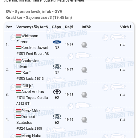
Adataink forrása: Hauser József, hivatalos értékelés
SW - Gyorson levők, infók - GY9
Királd kör - Sajómercse /3 (19.45 km)
Poz.
Versenyzők/Autó
Gépo.
Rajti.
Infók
Várh.i.
Wirtmann
Ferenc
1.
n.a.
19:16
Kerekes József
D3
#301
Ford Escort RS
Csukovics
István
2.
n.a.
19:17
"Kari"
D2
#303
Lada 21013
"Gili jr."
Aczél András
3.
n.a.
19:18
#315
E2
Toyota Corolla
AE82 GTI
Plesz Márk
Dombai
4.
n.a.
19:19
Szabolcs
E2
#324
Lada 2105
Mang Huba