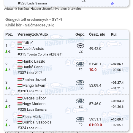
E2
#328
Lada Samara
Δ-
Adataink forrása: Hauser József, hivatalos értékelés
Göngyölített eredmények - GY1-9
Királd kör - Sajómercse /3-ig
Poz.
Versenyzők/Autó
Gépo.
Össz. idő
Kül.
"Gili jr."
1.
Aczél András
49:42.0
E2
-2
#315
Toyota Corolla AE82 GTI
Hankó László
2.
51:48.1
+02:06.1
Hankó Fanni
10.0
E2
-3
+02:06.1
#337
Lada 2107
Zsolna József
3.
+03:27.4
Mangó István
53:09.4
E2
-4
+01:21.3
#320
Lada 2107
Üveges Gábor
4.
+08:04.0
Nagy Mariann
57:46.0
E2
-7
+04:36.6
#328
Lada Samara
Plesz Márk
5.
59:51.1
+10:09.1
Dombai Szabolcs
01:00.0
E2
-7
+02:05.1
#324
Lada 2105