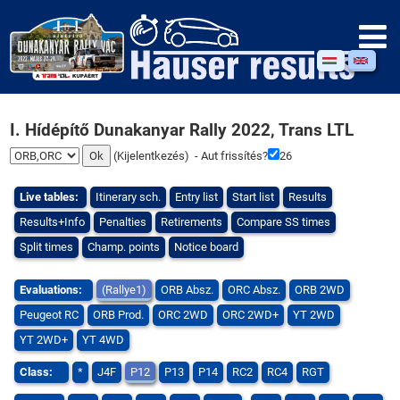
I. Hídépítő Dunakanyar Rally 2022, Trans LTL
(
Kijelentkezés
) - Aut frissítés?
26
Live tables:
Itinerary sch.
Entry list
Start list
Results
Results+Info
Penalties
Retirements
Compare SS times
Split times
Champ. points
Notice board
Evaluations:
(Rallye1)
ORB Absz.
ORC Absz.
ORB 2WD
Peugeot RC
ORB Prod.
ORC 2WD
ORC 2WD+
YT 2WD
YT 2WD+
YT 4WD
Class:
*
J4F
P12
P13
P14
RC2
RC4
RGT