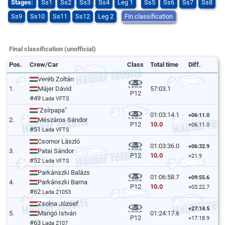
Stages:
Ss1
Ss2
Ss3
Ss4
Leg 1
Ss5
Ss6
Ss7
Ss8
Ss9
Ss10
Ss11
Ss12
Leg 2
Fin.classification
Final classification (unofficial)
Pos.
Crew/Car
Class
Total time
Diff.
Veréb Zoltán
1.
Májer Dávid
57:03.1
P12
#49
Lada VFTS
"Zsírpapa"
01:03:14.1
+06:11.0
2.
Mészáros Sándor
10.0
P12
+06:11.0
#51
Lada VFTS
Csomor László
01:03:36.0
+06:32.9
3.
Patai Sándor
10.0
P12
+21.9
#52
Lada VFTS
Parkánszki Balázs
01:06:58.7
+09:55.6
4.
Parkánszki Barna
10.0
P12
+03:22.7
#62
Lada 21053
Zsolna József
+27:14.5
5.
Mangó István
01:24:17.6
P12
+17:18.9
#63
Lada 2107