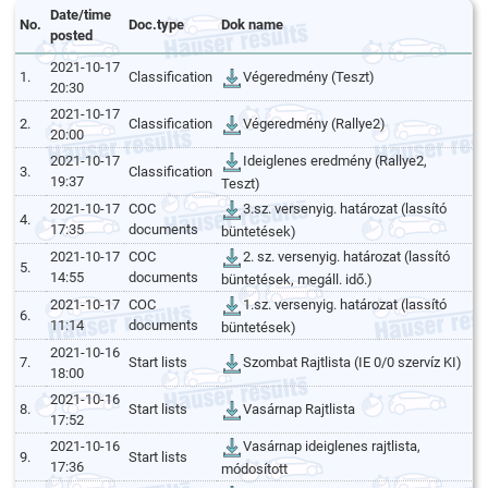
Date/time
No.
Doc.type
Dok name
posted
2021-10-17
1.
Classification
Végeredmény (Teszt)
20:30
2021-10-17
2.
Classification
Végeredmény (Rallye2)
20:00
2021-10-17
Ideiglenes eredmény (Rallye2,
3.
Classification
19:37
Teszt)
2021-10-17
COC
3.sz. versenyig. határozat (lassító
4.
17:35
documents
büntetések)
2021-10-17
COC
2. sz. versenyig. határozat (lassító
5.
14:55
documents
büntetések, megáll. idő.)
2021-10-17
COC
1.sz. versenyig. határozat (lassító
6.
11:14
documents
büntetések)
2021-10-16
7.
Start lists
Szombat Rajtlista (IE 0/0 szervíz KI)
18:00
2021-10-16
8.
Start lists
Vasárnap Rajtlista
17:52
2021-10-16
Vasárnap ideiglenes rajtlista,
9.
Start lists
17:36
módosított