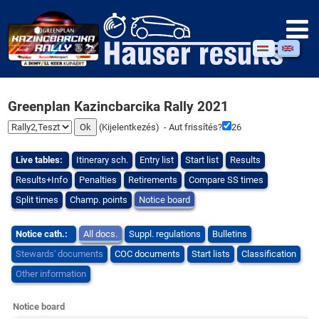
Greenplan Kazincbarcika Rally 2021
(
Kijelentkezés
) - Aut frissítés?
26
Live tables:
Itinerary sch.
Entry list
Start list
Results
Results+Info
Penalties
Retirements
Compare SS times
Split times
Champ. points
Notice board
Notice cath.:
All docs.
Suppl. regulations
Bulletins
Stewards' documents
COC documents
Start lists
Classification
Other information
Notice board