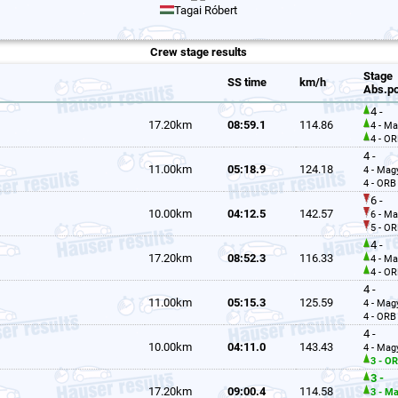
Tagai Róbert
Crew stage results
Stage
SS time
km/h
Abs.po
4 -
17.20km
08:59.1
114.86
4 - M
4 - O
4 -
11.00km
05:18.9
124.18
4 - Mag
4 - ORB
6 -
10.00km
04:12.5
142.57
6 - M
5 - O
4 -
17.20km
08:52.3
116.33
4 - M
4 - O
4 -
11.00km
05:15.3
125.59
4 - Mag
4 - ORB
4 -
10.00km
04:11.0
143.43
4 - Mag
3 - O
3 -
17.20km
09:00.4
114.58
3 - M