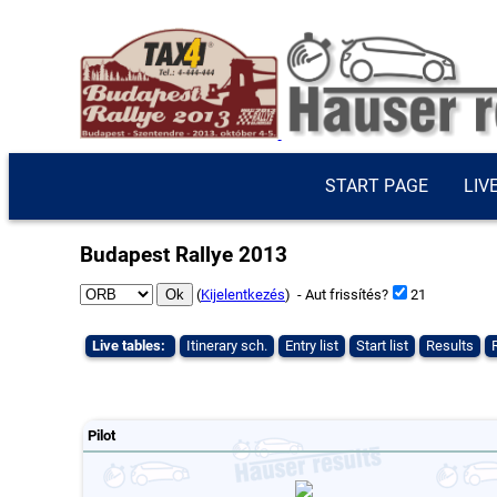
START PAGE
LIV
Budapest Rallye 2013
(
Kijelentkezés
) - Aut frissítés?
21
Live tables:
Itinerary sch.
Entry list
Start list
Results
Pilot