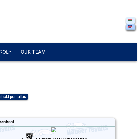
ROL*
OUR TEAM
jnoki pontállás
/entrant