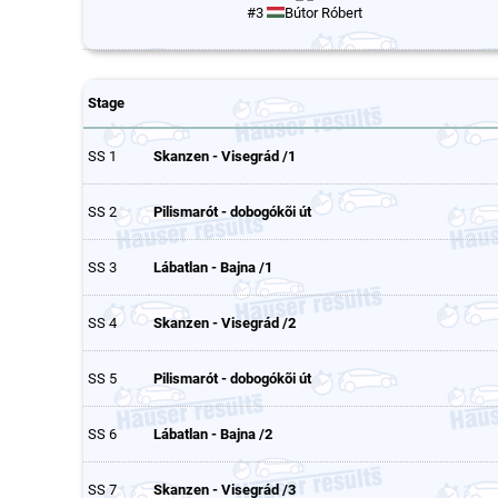
#3
Bútor Róbert
Stage
SS 1
Skanzen - Visegrád /1
SS 2
Pilismarót - dobogókõi út
SS 3
Lábatlan - Bajna /1
SS 4
Skanzen - Visegrád /2
SS 5
Pilismarót - dobogókõi út
SS 6
Lábatlan - Bajna /2
SS 7
Skanzen - Visegrád /3