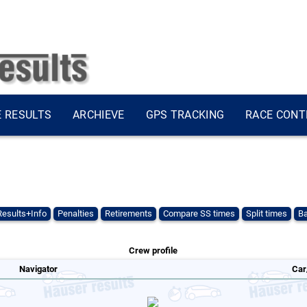
E RESULTS
ARCHIEVE
GPS TRACKING
RACE CONT
Results+Info
Penalties
Retirements
Compare SS times
Split times
Ba
Crew profile
Navigator
Car