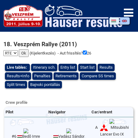
18. Veszprém Rallye (2011)
(
Kijelentkezés
) - Aut frissítés?
26
Live tables:
Itinerary sch.
Entry list
Start list
Results
Results+Info
Penalties
Retirements
Compare SS times
Split times
Bajnoki pontállás
Crew profile
Pilot
Navigator
Car/entrant
A
Mitsubishi
Lancer Evo IX
#6
Bedõ Imre
Vadász Sándor