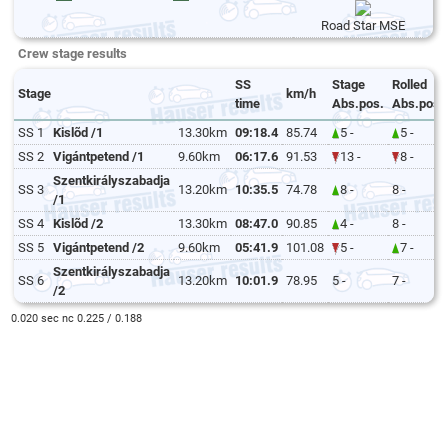
Road Star MSE
Crew stage results
SS
Stage
Rolled
Stage
km/h
time
Abs.pos.
Abs.pos.
SS 1
Kislõd /1
13.30km
09:18.4
85.74
5 -
5 -
SS 2
Vigántpetend /1
9.60km
06:17.6
91.53
13 -
8 -
Szentkirályszabadja
SS 3
13.20km
10:35.5
74.78
8 -
8 -
/1
SS 4
Kislõd /2
13.30km
08:47.0
90.85
4 -
8 -
SS 5
Vigántpetend /2
9.60km
05:41.9
101.08
5 -
7 -
Szentkirályszabadja
SS 6
13.20km
10:01.9
78.95
5 -
7 -
/2
0.020 sec nc 0.225 / 0.188