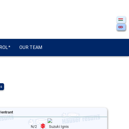
ROL*
OUR TEAM
ás
/entrant
N/2
Suzuki Ignis