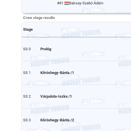
#81
Baksay-Szabó Ádám
Crew stage results
Stage
SS 0
Prológ
SS 1
Kõröshegy-Bánta /1
SS 2
Várpalota-Iszka /1
SS 3
Kõröshegy-Bánta /2