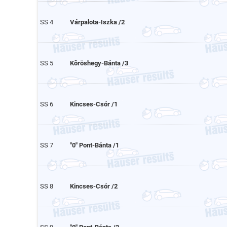
SS 4
Várpalota-Iszka /2
SS 5
Kõröshegy-Bánta /3
SS 6
Kincses-Csór /1
SS 7
"0" Pont-Bánta /1
SS 8
Kincses-Csór /2