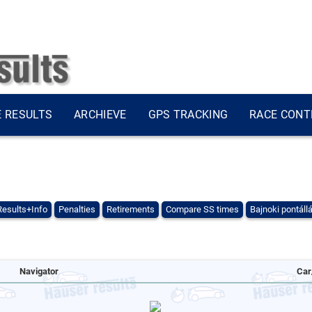
E RESULTS
ARCHIEVE
GPS TRACKING
RACE CONT
Results+Info
Penalties
Retirements
Compare SS times
Bajnoki pontáll
Navigator
Car