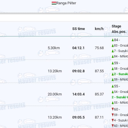
Ranga Péter
Stage
SS time
km/h
Abs.pos.
84 -
83 - Orsz
5.30km
04:12.1
75.68
7 - Suzuk
84 - MNA
59 -
58 - Orsz
13.20km
09:02.8
87.55
2 - Suzuk
59 - MNA
55 -
54 - Orsz
20.00km
14:03.4
85.37
2 - Suzuki 
55 - MNA
60 -
59 - Orsz
13.20km
09:05.5
87.11
4 - Suzuk
60 - MNA