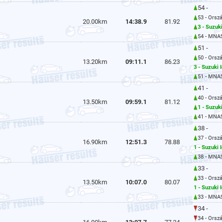
54 -
53 - Orsz
20.00km
14:38.9
81.92
3 - Suzuk
54 - MNA
51 -
50 - Orsz
13.20km
09:11.1
86.23
3 - Suzuki 
51 - MNA
41 -
40 - Orsz
13.50km
09:59.1
81.12
1 - Suzuk
41 - MNA
38 -
37 - Orsz
16.90km
12:51.3
78.88
1 - Suzuki 
38 - MNA
33 -
33 - Orsz
13.50km
10:07.0
80.07
1 - Suzuki 
33 - MNA
34 -
34 - Orsz