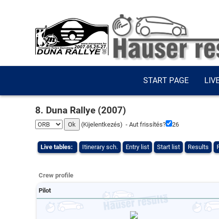
START PAGE
LIV
8. Duna Rallye (2007)
(
Kijelentkezés
) - Aut frissítés?
26
Live tables:
Itinerary sch.
Entry list
Start list
Results
Crew profile
Pilot