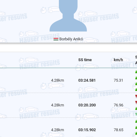
Borbély Anikó
SS time
km/h
4.28km
03:24.581
75.31
4.28km
03:20.200
76.96
1
4.28km
03:15.902
78.65