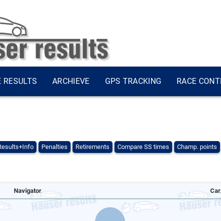
E RESULTS
ARCHIEVE
GPS TRACKING
RACE CONT
Results+Info
Penalties
Retirements
Compare SS times
Champ. points
Navigator
Car