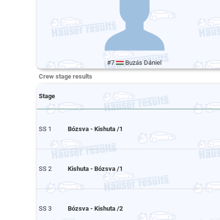
#7
Buzás Dániel
Crew stage results
Stage
SS 1
Bózsva - Kishuta /1
SS 2
Kishuta - Bózsva /1
SS 3
Bózsva - Kishuta /2