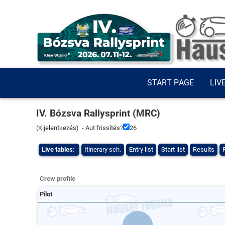
START PAGE
LIV
IV. Bózsva Rallysprint (MRC)
(
Kijelentkezés
) - Aut frissítés?
26
Live tables:
Itinerary sch.
Entry list
Start list
Results
Crew profile
Pilot