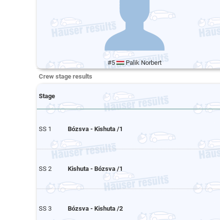
#5
Palik Norbert
Crew stage results
Stage
SS 1
Bózsva - Kishuta /1
SS 2
Kishuta - Bózsva /1
SS 3
Bózsva - Kishuta /2