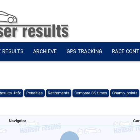
E RESULTS
ARCHIEVE
GPS TRACKING
RACE CONT
Results+Info
Penalties
Retirements
Compare SS times
Champ. points
Navigator
Car