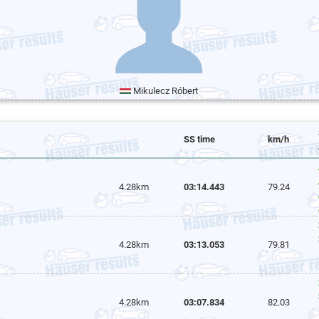
Mikulecz Róbert
SS time
km/h
4.28km
03:14.443
79.24
4.28km
03:13.053
79.81
4.28km
03:07.834
82.03