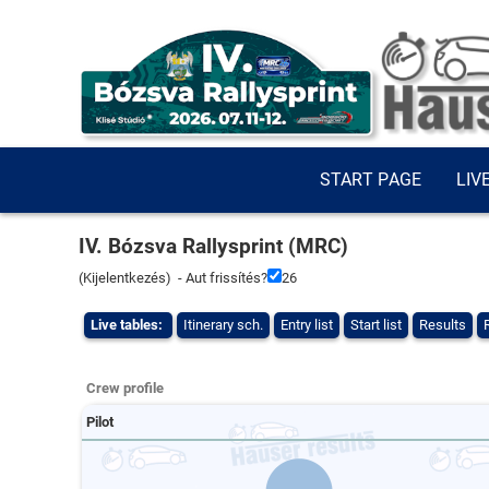
START PAGE
LIV
IV. Bózsva Rallysprint (MRC)
(
Kijelentkezés
) - Aut frissítés?
26
Live tables:
Itinerary sch.
Entry list
Start list
Results
Crew profile
Pilot