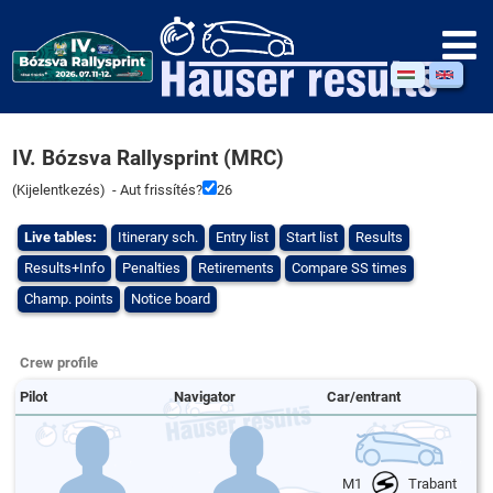
IV. Bózsva Rallysprint (MRC)
(
Kijelentkezés
) - Aut frissítés?
26
Live tables:
Itinerary sch.
Entry list
Start list
Results
Results+Info
Penalties
Retirements
Compare SS times
Champ. points
Notice board
Crew profile
Pilot
Navigator
Car/entrant
M1
Trabant