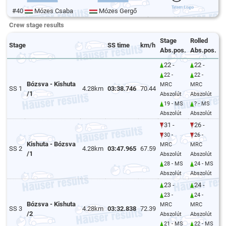
#40
Mózes Csaba
Mózes Gergő
Crew stage results
Stage
Rolled
Stage
SS time
km/h
Abs.pos.
Abs.pos.
22 -
22 -
22 -
22 -
Bózsva - Kishuta
MRC
MRC
SS 1
4.28km
03:38.746
70.44
/1
Abszolút
Abszolút
19 - MS
? - MS
Abszolút
Abszolút
31 -
26 -
30 -
26 -
Kishuta - Bózsva
MRC
MRC
SS 2
4.28km
03:47.965
67.59
/1
Abszolút
Abszolút
28 - MS
24 - MS
Abszolút
Abszolút
23 -
24 -
23 -
24 -
Bózsva - Kishuta
MRC
MRC
SS 3
4.28km
03:32.838
72.39
/2
Abszolút
Abszolút
21 - MS
22 - MS