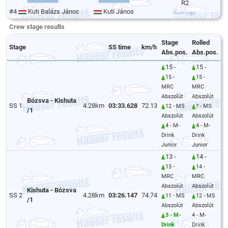
R2
#4
Kuti Balázs János
Kuti János
Crew stage results
Stage
Rolled
Stage
SS time
km/h
Abs.pos.
Abs.pos.
15 -
15 -
15 -
15 -
MRC
MRC
Abszolút
Abszolút
Bózsva - Kishuta
SS 1
4.28km
03:33.628
72.13
12 - MS
? - MS
/1
Abszolút
Abszolút
4 - M-
4 - M-
Drink
Drink
Junior
Junior
13 -
14 -
13 -
14 -
MRC
MRC
Abszolút
Abszolút
Kishuta - Bózsva
SS 2
4.28km
03:26.147
74.74
11 - MS
12 - MS
/1
Abszolút
Abszolút
3 - M-
4 - M-
Drink
Drink