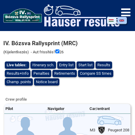
IV. Bózsva Rallysprint (MRC)
(
Kijelentkezés
) - Aut frissítés?
26
Live tables:
Itinerary sch.
Entry list
Start list
Results
Results+Info
Penalties
Retirements
Compare SS times
Champ. points
Notice board
Crew profile
Pilot
Navigator
Car/entrant
M3
Peugeot 208