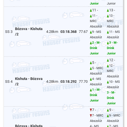
Junior
Junior
11 -
13 -
11 -
13 -
MRC
MRC
Abszolút
Abszolút
Bózsva - Kishuta
SS 3
4.28km
03:18.368
77.67
9 - MS
11 - MS
/2
Abszolút
Abszolút
2 - M-
3 - M-
Drink
Drink
Junior
Junior
12 -
5 -
12 -
5 - MRC
MRC
Abszolút
Abszolút
Kishuta - Bózsva
4 - MS
SS 4
4.28km
03:18.292
77.70
10 - MS
/2
Abszolút
Abszolút
1 - M-
3 - M-
Drink
Drink
Junior
Junior
7 -
9 -
7 - MRC
9 - MRC
Abszolút
Abszolút
Bózsva - Kishuta
4 - MS
7 - MS