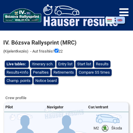
IV. Bózsva Rallysprint (MRC)
(
Kijelentkezés
) - Aut frissítés?
21
Live tables:
Itinerary sch.
Entry list
Start list
Results
Results+Info
Penalties
Retirements
Compare SS times
Champ. points
Notice board
Crew profile
Pilot
Navigator
Car/entrant
M2
Škoda