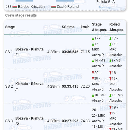
Felicia Gr.A
#33
Bárdos Krisztián
Csató Roland
Crew stage results
Stage
Rolled
Stage
SS time
km/h
Abs.pos.
Abs.pos.
17 -
17 -
17 -
17 -
Bózsva - Kishuta
MRC
MRC
SS 1
4.28km
03:36.546
71.15
/1
Abszolút
Abszolút
14 - MS
? - MS
Abszolút
Abszolút
20 -
18 -
20 -
18 -
Kishuta - Bózsva
MRC
MRC
SS 2
4.28km
03:33.415
72.20
/1
Abszolút
Abszolút
18 - MS
16 - MS
Abszolút
Abszolút
19 -
20 -
19 -
20 - MRC
Bózsva - Kishuta
MRC
SS 3
4.28km
03:27.295
74.33
Abszolút
/2
Abszolút
18 - MS
17 - MS