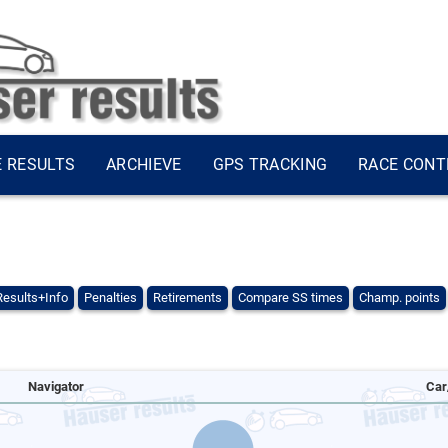
E RESULTS
ARCHIEVE
GPS TRACKING
RACE CONT
Results+Info
Penalties
Retirements
Compare SS times
Champ. points
Navigator
Car