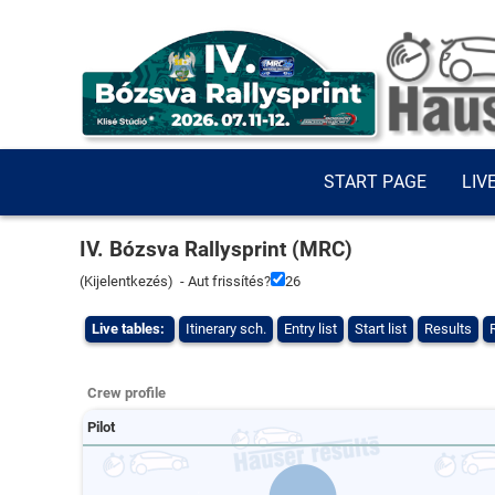
START PAGE
LIV
IV. Bózsva Rallysprint (MRC)
(
Kijelentkezés
) - Aut frissítés?
26
Live tables:
Itinerary sch.
Entry list
Start list
Results
Crew profile
Pilot