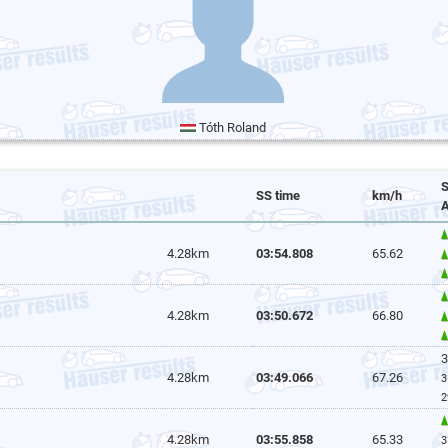
Tóth Roland
S
SS time
km/h
A
4.28km
03:54.808
65.62
4.28km
03:50.672
66.80
3
4.28km
03:49.066
67.26
3
2
4.28km
03:55.858
65.33
3