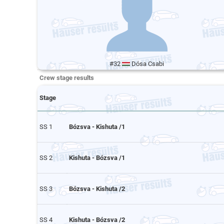
#32
Dósa Csabi
Crew stage results
Stage
SS 1
Bózsva - Kishuta /1
SS 2
Kishuta - Bózsva /1
SS 3
Bózsva - Kishuta /2
SS 4
Kishuta - Bózsva /2