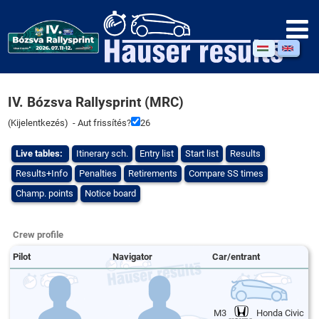
IV. Bózsva Rallysprint (MRC)
(
Kijelentkezés
) - Aut frissítés?
25
Live tables:
Itinerary sch.
Entry list
Start list
Results
Results+Info
Penalties
Retirements
Compare SS times
Champ. points
Notice board
Crew profile
Pilot
Navigator
Car/entrant
M3
Honda Civic