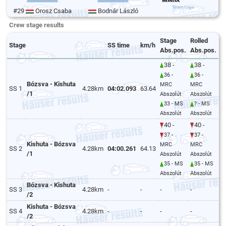
#29
Orosz Csaba
Bodnár László
Crew stage results
Stage
Rolled
Stage
SS time
km/h
Abs.pos.
Abs.pos.
38 -
38 -
36 -
36 -
Bózsva - Kishuta
MRC
MRC
SS 1
4.28km
04:02.093
63.64
/1
Abszolút
Abszolút
33 - MS
? - MS
Abszolút
Abszolút
40 -
40 -
37 -
37 -
Kishuta - Bózsva
MRC
MRC
SS 2
4.28km
04:00.261
64.13
/1
Abszolút
Abszolút
35 - MS
35 - MS
Abszolút
Abszolút
Bózsva - Kishuta
SS 3
4.28km
-
-
-
-
/2
Kishuta - Bózsva
SS 4
4.28km
-
-
-
-
/2