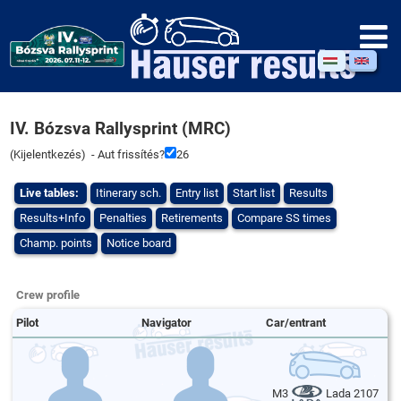
IV. Bózsva Rallysprint (MRC)
(
Kijelentkezés
) - Aut frissítés?
26
Live tables:
Itinerary sch.
Entry list
Start list
Results
Results+Info
Penalties
Retirements
Compare SS times
Champ. points
Notice board
Crew profile
Pilot
Navigator
Car/entrant
M3
Lada 2107