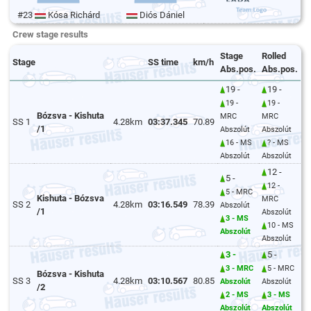
#23
Kósa Richárd
Diós Dániel
Crew stage results
Stage
Rolled
Stage
SS time
km/h
Abs.pos.
Abs.pos.
19 -
19 -
19 -
19 -
Bózsva - Kishuta
MRC
MRC
SS 1
4.28km
03:37.345
70.89
/1
Abszolút
Abszolút
16 - MS
? - MS
Abszolút
Abszolút
12 -
5 -
12 -
5 - MRC
Kishuta - Bózsva
MRC
SS 2
4.28km
03:16.549
78.39
Abszolút
/1
Abszolút
3 - MS
10 - MS
Abszolút
Abszolút
3 -
5 -
3 - MRC
5 - MRC
Bózsva - Kishuta
SS 3
4.28km
03:10.567
80.85
Abszolút
Abszolút
/2
2 - MS
3 - MS
Abszolút
Abszolút