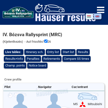
IV. Bózsva Rallysprint (MRC)
(
Kijelentkezés
) - Aut frissítés?
26
Live tables:
Itinerary sch.
Entry list
Start list
Results
Results+Info
Penalties
Retirements
Compare SS times
Champ. points
Notice board
Crew profile
Pilot
Navigator
Car/entrant
M5
Mitsubishi