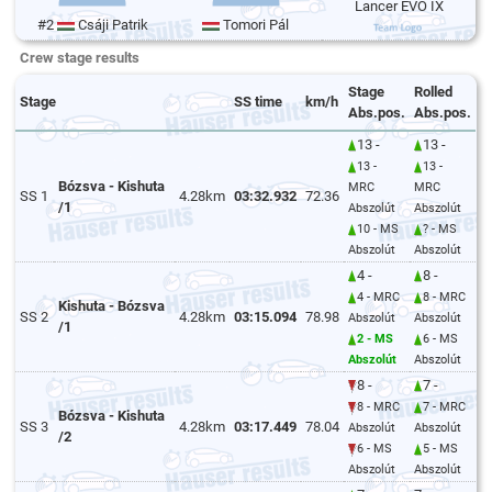
Lancer EVO IX
#2
Csáji Patrik
Tomori Pál
Crew stage results
Stage
Rolled
Stage
SS time
km/h
Abs.pos.
Abs.pos.
13 -
13 -
13 -
13 -
Bózsva - Kishuta
MRC
MRC
SS 1
4.28km
03:32.932
72.36
/1
Abszolút
Abszolút
10 - MS
? - MS
Abszolút
Abszolút
4 -
8 -
4 - MRC
8 - MRC
Kishuta - Bózsva
SS 2
4.28km
03:15.094
78.98
Abszolút
Abszolút
/1
2 - MS
6 - MS
Abszolút
Abszolút
8 -
7 -
8 - MRC
7 - MRC
Bózsva - Kishuta
SS 3
4.28km
03:17.449
78.04
Abszolút
Abszolút
/2
6 - MS
5 - MS
Abszolút
Abszolút