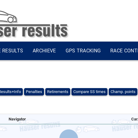
E RESULTS
ARCHIEVE
GPS TRACKING
RACE CONT
Results+Info
Penalties
Retirements
Compare SS times
Champ. points
Navigator
Car