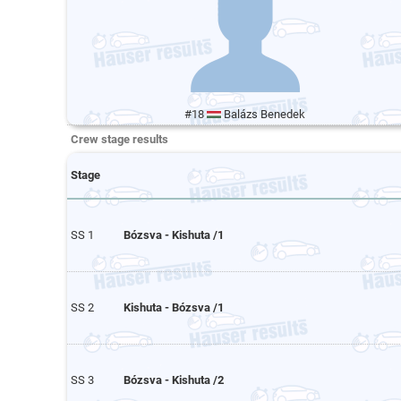
#18
Balázs Benedek
Crew stage results
Stage
SS 1
Bózsva - Kishuta /1
SS 2
Kishuta - Bózsva /1
SS 3
Bózsva - Kishuta /2