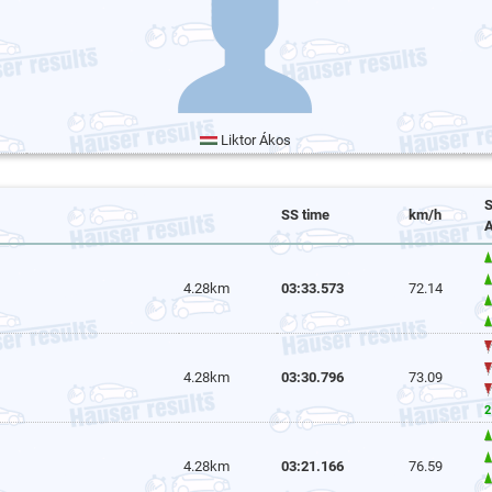
Liktor Ákos
S
SS time
km/h
A
4.28km
03:33.573
72.14
4.28km
03:30.796
73.09
2
4.28km
03:21.166
76.59