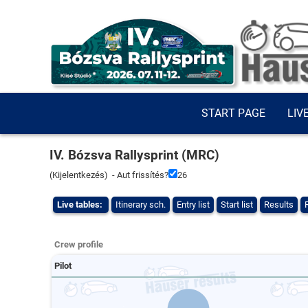
START PAGE
LIV
IV. Bózsva Rallysprint (MRC)
(
Kijelentkezés
) - Aut frissítés?
26
Live tables:
Itinerary sch.
Entry list
Start list
Results
Crew profile
Pilot