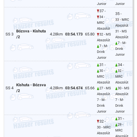
Junior
Junior
37 -
35 -
34 -
33 - MRC
MRC
Abszolút
Abszolút
Bózsva - Kishuta
31 - MS
SS 3
4.28km
03:54.173
65.80
32 - MS
/2
Abszolút
Abszolút
7 - M-
7 - M-
Drink
Drink
Junior
Junior
31 -
34 -
30 -
32 -
MRC
MRC
Abszolút
Abszolút
Kishuta - Bózsva
SS 4
4.28km
03:54.674
65.66
27 - MS
30 - MS
/2
Abszolút
Abszolút
7 - M-
7 - M-
Drink
Drink
Junior
Junior
31 -
32 -
29 -
30 - MRC
MRC
Abszolút
Abszolút