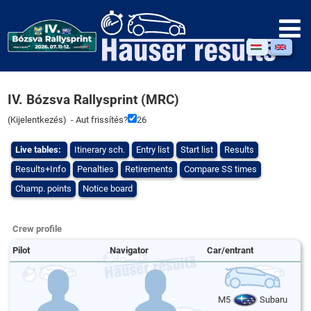
IV. Bózsva Rallysprint (MRC)
(
Kijelentkezés
) - Aut frissítés?
26
Live tables:
Itinerary sch.
Entry list
Start list
Results
Results+Info
Penalties
Retirements
Compare SS times
Champ. points
Notice board
Crew profile
Pilot
Navigator
Car/entrant
M5
Subaru