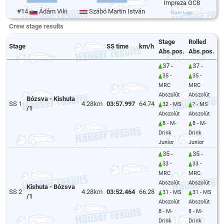
Impreza GC8
#14
Ádám Viki
Szábó Martin István
Crew stage results
Stage
Rolled
Stage
SS time
km/h
Abs.pos.
Abs.pos.
37 -
37 -
35 -
35 -
MRC
MRC
Abszolút
Abszolút
Bózsva - Kishuta
SS 1
4.28km
03:57.997
64.74
32 - MS
? - MS
/1
Abszolút
Abszolút
8 - M-
8 - M-
Drink
Drink
Junior
Junior
35 -
35 -
33 -
33 -
MRC
MRC
Abszolút
Abszolút
Kishuta - Bózsva
SS 2
4.28km
03:52.464
66.28
31 - MS
31 - MS
/1
Abszolút
Abszolút
8 - M-
8 - M-
Drink
Drink