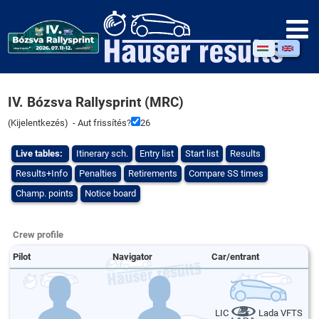
IV. Bózsva Rallysprint (MRC)
(
Kijelentkezés
) - Aut frissítés?
26
Live tables:
Itinerary sch.
Entry list
Start list
Results
Results+Info
Penalties
Retirements
Compare SS times
Champ. points
Notice board
Crew profile
Pilot
Navigator
Car/entrant
LIC
Lada VFTS