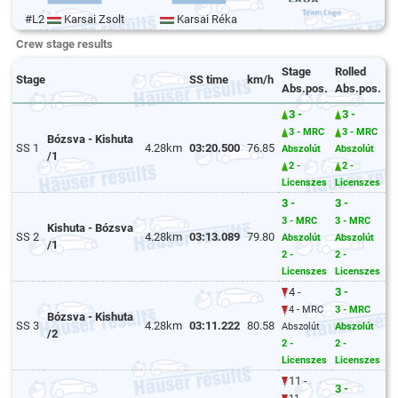
#L2
Karsai Zsolt
Karsai Réka
Crew stage results
Stage
Rolled
Stage
SS time
km/h
Abs.pos.
Abs.pos.
3 -
3 -
3 - MRC
3 - MRC
Bózsva - Kishuta
SS 1
4.28km
03:20.500
76.85
Abszolút
Abszolút
/1
2 -
2 -
Licenszes
Licenszes
3 -
3 -
3 - MRC
3 - MRC
Kishuta - Bózsva
SS 2
4.28km
03:13.089
79.80
Abszolút
Abszolút
/1
2 -
2 -
Licenszes
Licenszes
4 -
3 -
4 - MRC
3 - MRC
Bózsva - Kishuta
SS 3
4.28km
03:11.222
80.58
Abszolút
Abszolút
/2
2 -
2 -
Licenszes
Licenszes
11 -
3 -