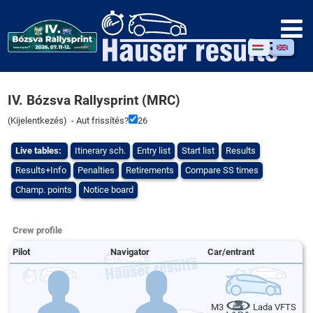
IV. Bózsva Rallysprint (MRC)
(
Kijelentkezés
) - Aut frissítés?
26
Live tables:
Itinerary sch.
Entry list
Start list
Results
Results+Info
Penalties
Retirements
Compare SS times
Champ. points
Notice board
Crew profile
Pilot
Navigator
Car/entrant
M3
Lada VFTS