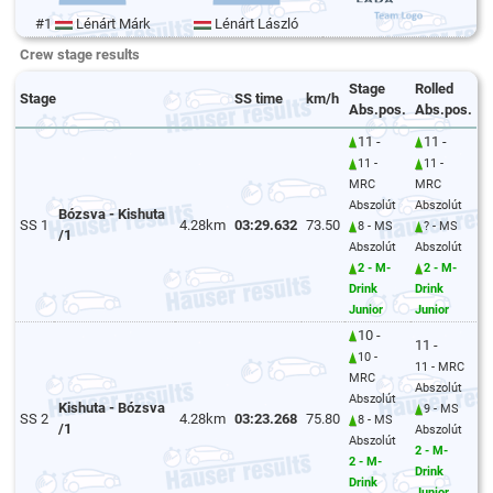
#1
Lénárt Márk
Lénárt László
Crew stage results
Stage
Rolled
Stage
SS time
km/h
Abs.pos.
Abs.pos.
11 -
11 -
11 -
11 -
MRC
MRC
Abszolút
Abszolút
Bózsva - Kishuta
SS 1
4.28km
03:29.632
73.50
8 - MS
? - MS
/1
Abszolút
Abszolút
2 - M-
2 - M-
Drink
Drink
Junior
Junior
10 -
11 -
10 -
11 - MRC
MRC
Abszolút
Abszolút
Kishuta - Bózsva
9 - MS
SS 2
4.28km
03:23.268
75.80
8 - MS
/1
Abszolút
Abszolút
2 - M-
2 - M-
Drink
Drink
Junior