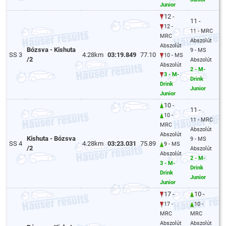
Junior
12 -
11 -
12 -
11 - MRC
MRC
Abszolút
Abszolút
Bózsva - Kishuta
9 - MS
SS 3
4.28km
03:19.849
77.10
10 - MS
/2
Abszolút
Abszolút
2 - M-
3 - M-
Drink
Drink
Junior
Junior
10 -
11 -
10 -
11 - MRC
MRC
Abszolút
Abszolút
Kishuta - Bózsva
9 - MS
SS 4
4.28km
03:23.031
75.89
9 - MS
/2
Abszolút
Abszolút
2 - M-
3 - M-
Drink
Drink
Junior
Junior
17 -
10 -
17 -
10 -
MRC
MRC
Abszolút
Abszolút