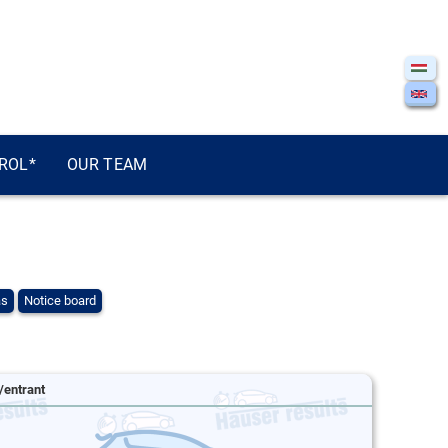
ROL*
OUR TEAM
ás
Notice board
/entrant