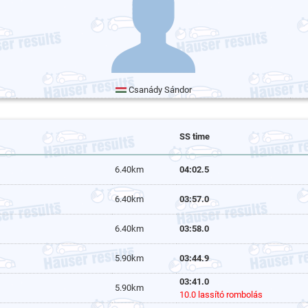
Csanády Sándor
SS time
6.40km
04:02.5
6.40km
03:57.0
6.40km
03:58.0
5.90km
03:44.9
03:41.0
5.90km
10.0 lassító rombolás