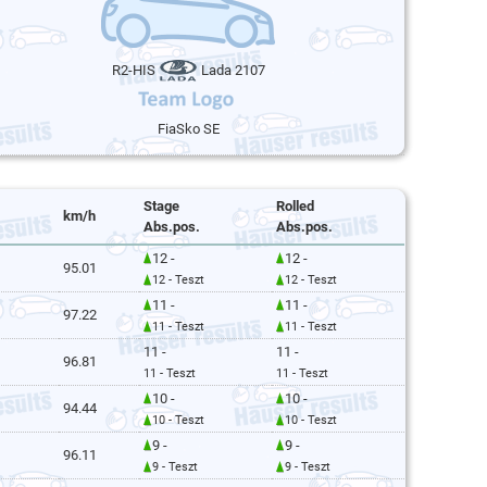
R2-HIS
Lada 2107
FiaSko SE
Stage
Rolled
km/h
Abs.pos.
Abs.pos.
12 -
12 -
95.01
12 - Teszt
12 - Teszt
11 -
11 -
97.22
11 - Teszt
11 - Teszt
11 -
11 -
96.81
11 - Teszt
11 - Teszt
10 -
10 -
94.44
10 - Teszt
10 - Teszt
9 -
9 -
96.11
9 - Teszt
9 - Teszt