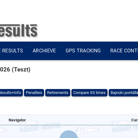
E RESULTS
ARCHIEVE
GPS TRACKING
RACE CONT
2026 (Teszt)
Results+Info
Penalties
Retirements
Compare SS times
Bajnoki pontáll
Navigator
Car