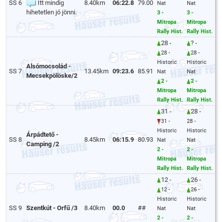
SS 6
Itt mindig
8.40km
06:22.8
79.00
Nat
Nat
hihetetlen jó jönni.
3 -
3 -
Mitropa
Mitropa
Rally Hist.
Rally Hist.
28 -
? -
28 -
28 -
Historic
Historic
Alsómocsolád -
SS 7
13.45km
09:23.6
85.91
Nat
Nat
Mecsekpölöske/2
2 -
2 -
Mitropa
Mitropa
Rally Hist.
Rally Hist.
31 -
28 -
31 -
28 -
Historic
Historic
Árpádtető -
SS 8
8.45km
06:15.9
80.93
Nat
Nat
Camping /2
2 -
2 -
Mitropa
Mitropa
Rally Hist.
Rally Hist.
12 -
26 -
12 -
26 -
Historic
Historic
SS 9
Szentkút - Orfű /3
8.40km
00.0
##
Nat
Nat
2 -
2 -