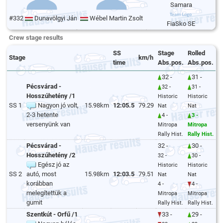
Samara
#332
Dunavölgyi János
Wébel Martin Zsolt
FiaSko SE
Crew stage results
SS
Stage
Rolled
Stage
km/h
time
Abs.pos.
Abs.pos.
32 -
31 -
Pécsvárad -
32 -
31 -
Hosszúhetény /1
Historic
Historic
SS 1
Nagyon jó volt,
15.98km
12:05.5
79.29
Nat
Nat
2-3 hetente
4 -
3 -
versenyünk van
Mitropa
Mitropa
Rally Hist.
Rally Hist.
Pécsvárad -
32 -
30 -
Hosszúhetény /2
32 -
30 -
Egész jó az
Historic
Historic
SS 2
autó, most
15.98km
12:03.5
79.51
Nat
Nat
korábban
4 -
4 -
melegítettük a
Mitropa
Mitropa
gumit
Rally Hist.
Rally Hist.
Szentkút - Orfű /1
33 -
29 -