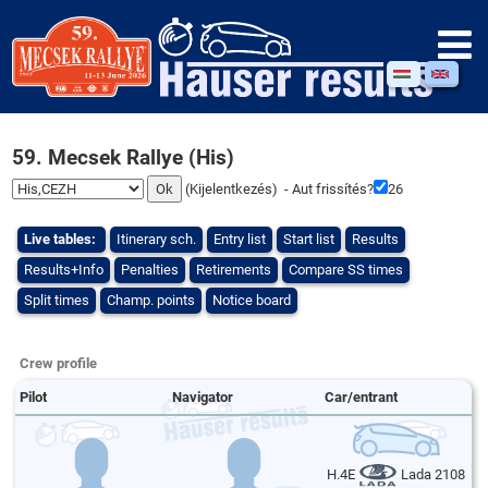
59. Mecsek Rallye (His)
(
Kijelentkezés
) - Aut frissítés?
25
Live tables:
Itinerary sch.
Entry list
Start list
Results
Results+Info
Penalties
Retirements
Compare SS times
Split times
Champ. points
Notice board
Crew profile
Pilot
Navigator
Car/entrant
H.4E
Lada 2108