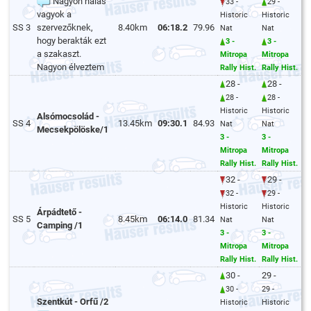
Nagyon hálás
33 -
29 -
vagyok a
Historic
Historic
SS 3
szervezőknek,
8.40km
06:18.2
79.96
Nat
Nat
hogy berakták ezt
3 -
3 -
a szakaszt.
Mitropa
Mitropa
Nagyon élveztem
Rally Hist.
Rally Hist.
28 -
28 -
28 -
28 -
Historic
Historic
Alsómocsolád -
SS 4
13.45km
09:30.1
84.93
Nat
Nat
Mecsekpölöske/1
3 -
3 -
Mitropa
Mitropa
Rally Hist.
Rally Hist.
32 -
29 -
32 -
29 -
Historic
Historic
Árpádtető -
SS 5
8.45km
06:14.0
81.34
Nat
Nat
Camping /1
3 -
3 -
Mitropa
Mitropa
Rally Hist.
Rally Hist.
30 -
29 -
30 -
29 -
Szentkút - Orfű /2
Historic
Historic