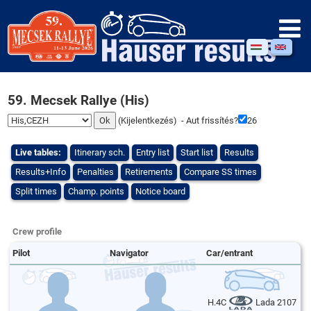
59. Mecsek Rallye (His)
(
Kijelentkezés
) - Aut frissítés?
26
Live tables:
Itinerary sch.
Entry list
Start list
Results
Results+Info
Penalties
Retirements
Compare SS times
Split times
Champ. points
Notice board
Crew profile
Pilot
Navigator
Car/entrant
H.4C
Lada 2107