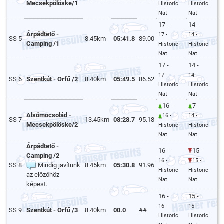
Mecsekpölöske/1
Historic
Historic
Nat
Nat
17 -
14 -
Árpádtető -
17 -
14 -
SS 5
8.45km
05:41.8
89.00
Camping /1
Historic
Historic
Nat
Nat
17 -
14 -
17 -
14 -
SS 6
Szentkút - Orfű /2
8.40km
05:49.5
86.52
Historic
Historic
Nat
Nat
16 -
7 -
Alsómocsolád -
16 -
14 -
SS 7
13.45km
08:28.7
95.18
Mecsekpölöske/2
Historic
Historic
Nat
Nat
Árpádtető -
16 -
15 -
Camping /2
16 -
15 -
SS 8
Mindig javítunk
8.45km
05:30.8
91.96
Historic
Historic
az előzőhöz
Nat
Nat
képest.
16 -
15 -
16 -
15 -
SS 9
Szentkút - Orfű /3
8.40km
00.0
##
Historic
Historic