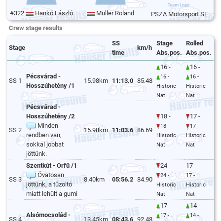
#322
Hankó László
Müller Roland
PSZA Motorsport SE
Crew stage results
SS
Stage
Rolled
Stage
km/h
time
Abs.pos.
Abs.pos.
16 -
16 -
Pécsvárad -
16 -
16 -
SS 1
15.98km
11:13.0
85.48
Hosszúhetény /1
Historic
Historic
Nat
Nat
Pécsvárad -
Hosszúhetény /2
18 -
17 -
Minden
18 -
17 -
SS 2
15.98km
11:03.6
86.69
rendben van,
Historic
Historic
sokkal jobbat
Nat
Nat
jöttünk.
Szentkút - Orfű /1
24 -
17 -
Óvatosan
24 -
17 -
SS 3
8.40km
05:56.2
84.90
jöttünk, a tűzoltó
Historic
Historic
miatt lehült a gumi
Nat
Nat
17 -
14 -
Alsómocsolád -
17 -
14 -
SS 4
13.45km
08:43.6
92.48