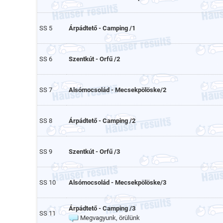
SS 5
Árpádtető - Camping /1
SS 6
Szentkút - Orfű /2
SS 7
Alsómocsolád - Mecsekpölöske/2
SS 8
Árpádtető - Camping /2
SS 9
Szentkút - Orfű /3
SS 10
Alsómocsolád - Mecsekpölöske/3
Árpádtető - Camping /3
SS 11
Megvagyunk, örülünk