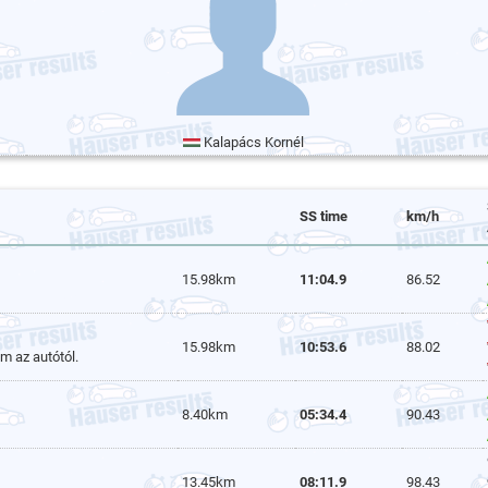
Kalapács Kornél
SS time
km/h
15.98km
11:04.9
86.52
15.98km
10:53.6
88.02
m az autótól.
8.40km
05:34.4
90.43
13.45km
08:11.9
98.43