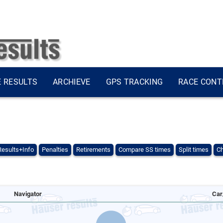
E RESULTS
ARCHIEVE
GPS TRACKING
RACE CONT
Results+Info
Penalties
Retirements
Compare SS times
Split times
Ch
Navigator
Car