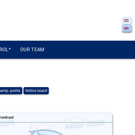
ROL*
OUR TEAM
amp. points
Notice board
/entrant