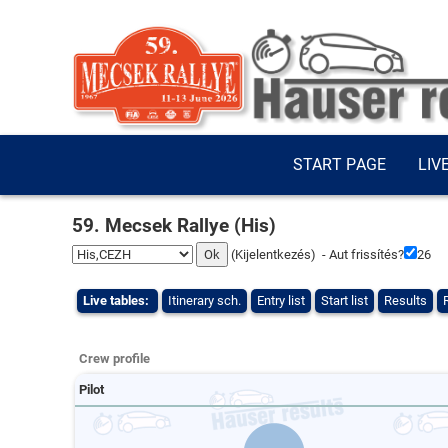
START PAGE
LIV
59. Mecsek Rallye (His)
(
Kijelentkezés
) - Aut frissítés?
25
Live tables:
Itinerary sch.
Entry list
Start list
Results
Crew profile
Pilot