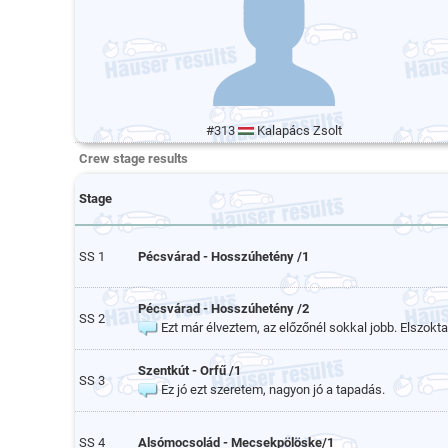
#313
Kalapács Zsolt
Crew stage results
Stage
SS 1
Pécsvárad - Hosszúhetény /1
Pécsvárad - Hosszúhetény /2
SS 2
Ezt már élveztem, az előzőnél sokkal jobb. Elszokta
Szentkút - Orfű /1
SS 3
Ez jó ezt szeretem, nagyon jó a tapadás.
SS 4
Alsómocsolád - Mecsekpölöske/1