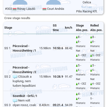
Celica
#303
Rónay László
Csuri András
Pilis Racing Kft.
Crew stage results
SS
Stage
Rolled
Stage
km/h
time
Abs.pos.
Abs.pos.
8 -
8 -
8 -
8 -
Pécsvárad -
Historic
Historic
SS 1
15.98km
10:50.6
88.42
Hosszúhetény /1
Nat
Nat
5 - CEZ
5 - CEZ
Historic
Historic
5 -
5 -
Pécsvárad -
5 -
5 -
Hosszúhetény /2
Historic
Historic
SS 2
CSúszik a
15.98km
10:28.9
91.47
Nat
Nat
kuplung, nem
4 - CEZ
4 - CEZ
tudom lepadlózni
Historic
Historic
4 -
5 -
Szentkút - Orfű /1
4 -
5 -
Nem volt
Historic
Historic
SS 3
olyan rossz, csak
8.40km
05:21.4
94.09