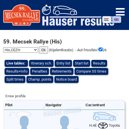
59. Mecsek Rallye (His)
(
Kijelentkezés
) - Aut frissítés?
25
Live tables:
Itinerary sch.
Entry list
Start list
Results
Results+Info
Penalties
Retirements
Compare SS times
Split times
Champ. points
Notice board
Crew profile
Pilot
Navigator
Car/entrant
H.4E
Toyota