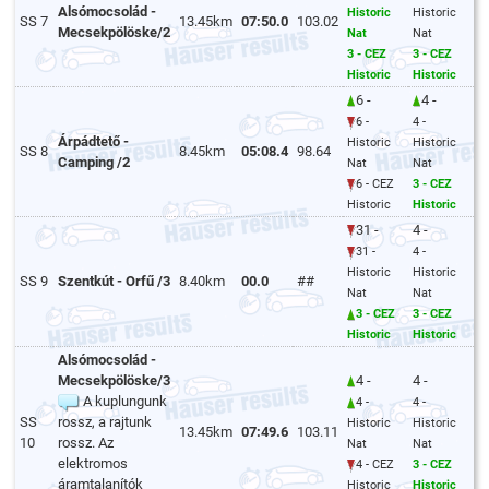
Alsómocsolád -
Historic
Historic
SS 7
13.45km
07:50.0
103.02
Mecsekpölöske/2
Nat
Nat
3 - CEZ
3 - CEZ
Historic
Historic
6 -
4 -
6 -
4 -
Árpádtető -
Historic
Historic
SS 8
8.45km
05:08.4
98.64
Camping /2
Nat
Nat
6 - CEZ
3 - CEZ
Historic
Historic
31 -
4 -
31 -
4 -
Historic
Historic
SS 9
Szentkút - Orfű /3
8.40km
00.0
##
Nat
Nat
3 - CEZ
3 - CEZ
Historic
Historic
Alsómocsolád -
Mecsekpölöske/3
4 -
4 -
A kuplungunk
4 -
4 -
SS
rossz, a rajtunk
Historic
Historic
13.45km
07:49.6
103.11
10
rossz. Az
Nat
Nat
elektromos
4 - CEZ
3 - CEZ
áramtalanítók
Historic
Historic