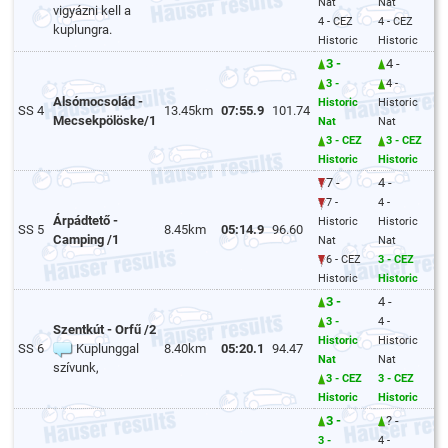
Nat
Nat
vigyázni kell a
4 - CEZ
4 - CEZ
kuplungra.
Historic
Historic
3 -
4 -
3 -
4 -
Alsómocsolád -
Historic
Historic
SS 4
13.45km
07:55.9
101.74
Mecsekpölöske/1
Nat
Nat
3 - CEZ
3 - CEZ
Historic
Historic
7 -
4 -
7 -
4 -
Árpádtető -
Historic
Historic
SS 5
8.45km
05:14.9
96.60
Camping /1
Nat
Nat
6 - CEZ
3 - CEZ
Historic
Historic
3 -
4 -
3 -
4 -
Szentkút - Orfű /2
Historic
Historic
SS 6
Kuplunggal
8.40km
05:20.1
94.47
Nat
Nat
szívunk,
3 - CEZ
3 - CEZ
Historic
Historic
3 -
? -
3 -
4 -