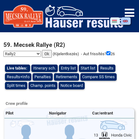
59. Mecsek Rallye (R2)
(
Kijelentkezés
) - Aut frissítés?
26
Live tables:
Itinerary sch.
Entry list
Start list
Results
Results+Info
Penalties
Retirements
Compare SS times
Split times
Champ. points
Notice board
Crew profile
Pilot
Navigator
Car/entrant
13
Honda Civic