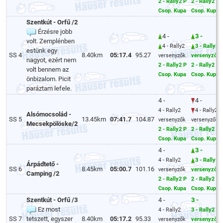
2 - Rally2 P
2 - Rally2 P
Csop. Kupa
Csop. Kupa
Szentkút - Orfű /2
Érzésre jobb
4 -
3 -
volt. Zemplénben
4 - Rally2
3 - Rally2
estünk egy
SS 4
8.40km
05:17.4
95.27
versenyzők
versenyzők
nagyot, ezért nem
2 - Rally2 P
2 - Rally2 P
volt bennem az
Csop. Kupa
Csop. Kupa
önbizalom. Picit
paráztam lefele.
4 -
4 -
4 - Rally2
4 - Rally2
Alsómocsolád -
SS 5
13.45km
07:41.7
104.87
versenyzők
versenyzők
Mecsekpölöske/2
2 - Rally2 P
2 - Rally2 P
Csop. Kupa
Csop. Kupa
4 -
3 -
4 - Rally2
3 - Rally2
Árpádtető -
SS 6
8.45km
05:00.7
101.16
versenyzők
versenyzők
Camping /2
2 - Rally2 P
2 - Rally2 P
Csop. Kupa
Csop. Kupa
Szentkút - Orfű /3
4 -
3 -
Ez most
4 - Rally2
3 - Rally2
SS 7
tetszett, egyszer
8.40km
05:17.2
95.33
versenyzők
versenyzők