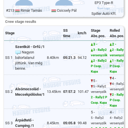
EP3 Type-R
#213
Rimár Tamás
Csicsely Pál
Spiller Autó Kft.
Crew stage results
SS
Stage
Rolled
Stage
km/h
time
Abs.pos.
Abs.pos.
3 -
2 -
Szentkút - Orfű /1
3 - Rally2
2 - Rally2
Nagyon
versenyzők
versenyzők
SS 1
bátortalanul
8.40km
05:21.3
94.12
2 - Rally2
1 - Rally2
jöttünk. Van még
P Csop.
P Csop.
benne.
Kupa
Kupa
4 -
5 -
4 - Rally2
5 - Rally2
Alsómocsolád -
versenyzők
SS 2
13.45km
07:57.2
101.47
versenyzők
Mecsekpölöske/1
2 - Rally2
2 - Rally2 P
P Csop.
Csop. Kupa
Kupa
5 -
4 -
5 - Rally2
4 - Rally2
Árpádtető -
SS 3
8.45km
05:05.8
99.48
versenyzők
versenyzők
Camping /1