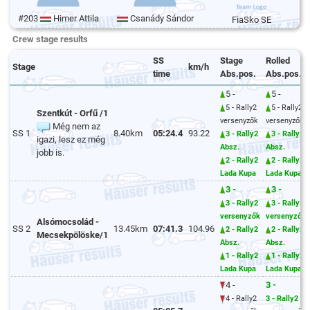
#203
Himer Attila
Csanády Sándor
FiaSko SE
Crew stage results
SS
Stage
Rolled
Stage
km/h
time
Abs.pos.
Abs.pos.
5 -
5 -
5 - Rally2
5 - Rally2
Szentkút - Orfű /1
versenyzők
versenyzők
Még nem az
SS 1
8.40km
05:24.4
93.22
3 - Rally2
3 - Rally2
igazi, lesz ez még
Absz.
Absz.
jobb is.
2 - Rally2
2 - Rally2
Lada Kupa
Lada Kupa
3 -
3 -
3 - Rally2
3 - Rally2
versenyzők
versenyzők
Alsómocsolád -
SS 2
13.45km
07:41.3
104.96
2 - Rally2
2 - Rally2
Mecsekpölöske/1
Absz.
Absz.
1 - Rally2
1 - Rally2
Lada Kupa
Lada Kupa
4 -
3 -
4 - Rally2
3 - Rally2