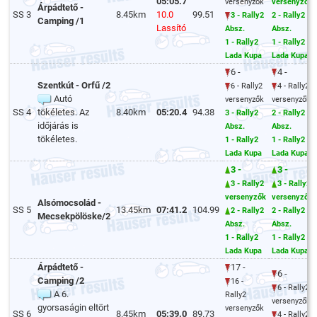
05:05.7
versenyzők
versenyzők
Árpádtető -
SS 3
8.45km
10.0
99.51
3 - Rally2
2 - Rally2
Camping /1
Lassító
Absz.
Absz.
1 - Rally2
1 - Rally2
Lada Kupa
Lada Kupa
6 -
4 -
Szentkút - Orfű /2
6 - Rally2
4 - Rally2
Autó
versenyzők
versenyzők
SS 4
tökéletes. Az
8.40km
05:20.4
94.38
3 - Rally2
2 - Rally2
időjárás is
Absz.
Absz.
tökéletes.
1 - Rally2
1 - Rally2
Lada Kupa
Lada Kupa
3 -
3 -
3 - Rally2
3 - Rally2
versenyzők
versenyzők
Alsómocsolád -
SS 5
13.45km
07:41.2
104.99
2 - Rally2
2 - Rally2
Mecsekpölöske/2
Absz.
Absz.
1 - Rally2
1 - Rally2
Lada Kupa
Lada Kupa
Árpádtető -
17 -
6 -
Camping /2
16 -
6 - Rally2
A 6.
Rally2
versenyzők
gyorsaságin eltört
versenyzők
SS 6
8.45km
05:39.0
89.73
4 - Rally2