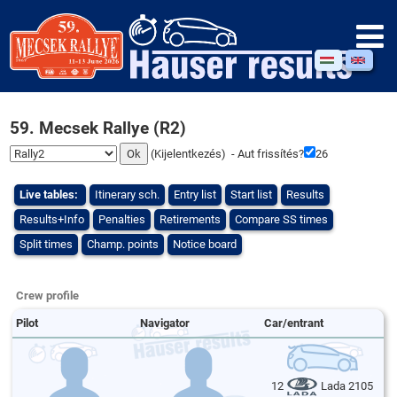
59. Mecsek Rallye (R2)
(
Kijelentkezés
) - Aut frissítés?
26
Live tables:
Itinerary sch.
Entry list
Start list
Results
Results+Info
Penalties
Retirements
Compare SS times
Split times
Champ. points
Notice board
Crew profile
Pilot
Navigator
Car/entrant
12
Lada 2105