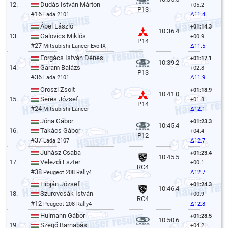
12.
Dudás István Márton
+05.2
P13
#16
Lada 2101
Δ11.4
Ábel László
+01:14.3
10:36.4
13.
Galovics Miklós
+00.9
P14
#27
Mitsubishi Lancer Evo IX
Δ11.5
Forgács István Dénes
+01:17.1
10:39.2
14.
Garam Balázs
+02.8
P13
#36
Lada 2101
Δ11.9
Oroszi Zsolt
+01:18.9
10:41.0
15.
Seres József
+01.8
P14
#24
Mitsubishi Lancer
Δ12.1
Jóna Gábor
+01:23.3
10:45.4
16.
Takács Gábor
+04.4
P12
#37
Lada 2107
Δ12.7
Juhász Csaba
+01:23.4
10:45.5
17.
Velezdi Eszter
+00.1
RC4
#38
Peugeot 208 Rally4
Δ12.7
Hibján József
+01:24.3
10:46.4
18.
Szurovcsák István
+00.9
RC4
#12
Peugeot 208 Rally4
Δ12.8
Hulmann Gábor
+01:28.5
10:50.6
19.
Szegő Barnabás
+04.2