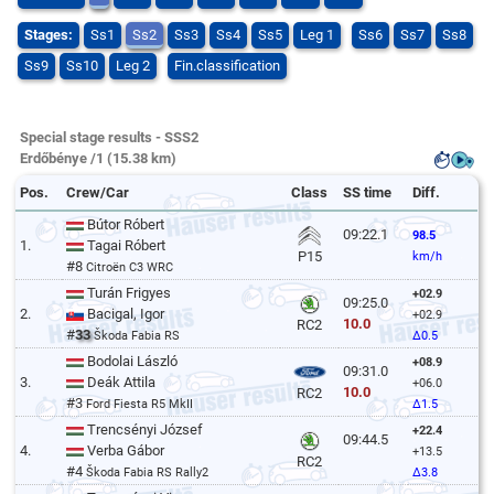
Stages:
Ss1
Ss2
Ss3
Ss4
Ss5
Leg 1
Ss6
Ss7
Ss8
Ss9
Ss10
Leg 2
Fin.classification
Special stage results - SSS2
Erdőbénye /1 (15.38 km)
Pos.
Crew/Car
Class
SS time
Diff.
Bútor Róbert
09:22.1
98.5
1.
Tagai Róbert
P15
km/h
#8
Citroën C3 WRC
Turán Frigyes
+02.9
09:25.0
2.
Bacigal, Igor
+02.9
10.0
RC2
#
33
Škoda Fabia RS
Δ0.5
Bodolai László
+08.9
09:31.0
3.
Deák Attila
+06.0
10.0
RC2
#3
Ford Fiesta R5 MkII
Δ1.5
Trencsényi József
+22.4
09:44.5
4.
Verba Gábor
+13.5
RC2
#4
Škoda Fabia RS Rally2
Δ3.8