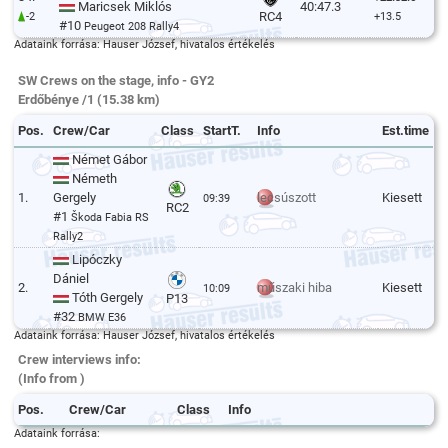
Maricsek Miklós
40:47.3
RC4
-2
+13.5
#10
Peugeot 208 Rally4
Adataink forrása: Hauser József, hivatalos értékelés
SW Crews on the stage, info - GY2
Erdőbénye /1 (15.38 km)
Pos.
Crew/Car
Class
StartT.
Info
Est.time
Német Gábor
Németh
1.
Gergely
lecsúszott
Kiesett
09:39
RC2
#1
Škoda Fabia RS
Rally2
Lipóczky
Dániel
2.
műszaki hiba
Kiesett
10:09
Tóth Gergely
P13
#32
BMW E36
Adataink forrása: Hauser József, hivatalos értékelés
Crew interviews info:
(Info from )
Pos.
Crew/Car
Class
Info
Adataink forrása: