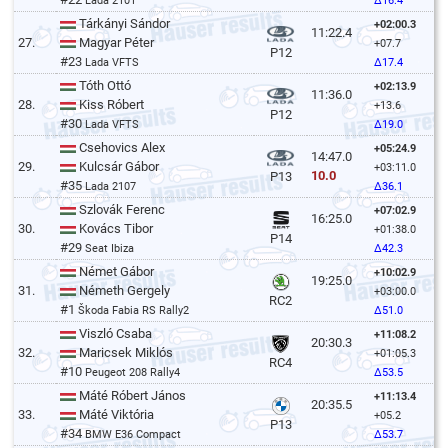
Lada 2101
Δ16.4
Tárkányi Sándor
+02:00.3
11:22.4
27.
Magyar Péter
+07.7
P12
#23
Lada VFTS
Δ17.4
Tóth Ottó
+02:13.9
11:36.0
28.
Kiss Róbert
+13.6
P12
#30
Lada VFTS
Δ19.0
Csehovics Alex
+05:24.9
14:47.0
29.
Kulcsár Gábor
+03:11.0
10.0
P13
#35
Lada 2107
Δ36.1
Szlovák Ferenc
+07:02.9
16:25.0
30.
Kovács Tibor
+01:38.0
P14
#29
Seat Ibiza
Δ42.3
Német Gábor
+10:02.9
19:25.0
31.
Németh Gergely
+03:00.0
RC2
#1
Škoda Fabia RS Rally2
Δ51.0
Viszló Csaba
+11:08.2
20:30.3
32.
Maricsek Miklós
+01:05.3
RC4
#10
Peugeot 208 Rally4
Δ53.5
Máté Róbert János
+11:13.4
20:35.5
33.
Máté Viktória
+05.2
P13
#34
BMW E36 Compact
Δ53.7