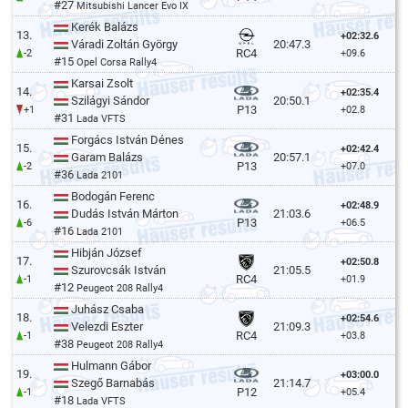
#27
Mitsubishi Lancer Evo IX
Kerék Balázs
13.
+02:32.6
Váradi Zoltán György
20:47.3
RC4
-2
+09.6
#15
Opel Corsa Rally4
Karsai Zsolt
14.
+02:35.4
Szilágyi Sándor
20:50.1
P13
+1
+02.8
#31
Lada VFTS
Forgács István Dénes
15.
+02:42.4
Garam Balázs
20:57.1
P13
-2
+07.0
#36
Lada 2101
Bodogán Ferenc
16.
+02:48.9
Dudás István Márton
21:03.6
P13
-6
+06.5
#16
Lada 2101
Hibján József
17.
+02:50.8
Szurovcsák István
21:05.5
RC4
-1
+01.9
#12
Peugeot 208 Rally4
Juhász Csaba
18.
+02:54.6
Velezdi Eszter
21:09.3
RC4
-1
+03.8
#38
Peugeot 208 Rally4
Hulmann Gábor
19.
+03:00.0
Szegő Barnabás
21:14.7
P12
-1
+05.4
#18
Lada VFTS