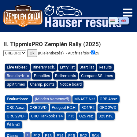
II. TippmixPRO Zemplén Rally (2025)
(
Kijelentkezés
) - Aut frissítés?
24
Live tables:
Itinerary sch.
Entry list
Start list
Results
Results+Info
Penalties
Retirements
Compare SS times
Split times
Champ. points
Notice board
Evaluations:
(Minden Versenyző)
MNASZ Nat
ORB Absz.
ORC Absz.
ORB 2WD
Peugeot RC.H.
RC4/R2
ORC 2WD
ORC 2WD+
ORC Hankook P14
P15
U25 vez.
U25 nav.
Ért.kívül
Class:
*
P12
P13
P14
P15
RC2
RC4