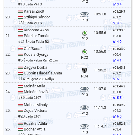
P12
#18
Lada VFTS
Δ13.4
Karsai Zsolt
+01:29.7
10:51.8
20.
Szilágyi Sándor
+01.2
P13
#31
Lada VFTS
Δ13.6
Kronome Ákos
+01:33.5
10:55.6
21.
Pásztor Tamás
+03.8
P12
#21
Škoda Fabia R2
Δ14.0
Ollé"Sasa"
+01:33.9
10:56.0
22.
Kocsis György
+00.4
RC2
#5
Škoda Fabia Rally2 Evo
Δ14.1
Zagyva Dorka
+01:43.1
11:05.2
23.
Gubrán Filadelfia Anita
+09.2
RC4
#14
Peugeot 208 Rally4
Δ15.3
Molnár Attila
+01:44.9
11:07.0
24.
Molnár László
+01.8
P13
#39
Lada 2107
Δ15.5
Matics Mihály
+01:49.2
11:11.3
25.
Zejda Viktória
+04.3
P12
#20
Lada 2101
Δ16.0
Ruszkai Attila
+01:52.6
11:14.7
26.
Bodnár Attila
+03.4
P13
#22