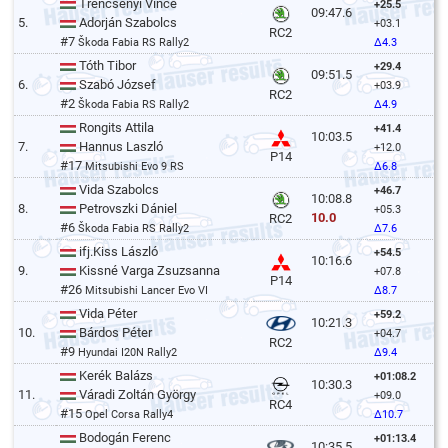
Trencsényi Vince
+25.5
09:47.6
5.
Adorján Szabolcs
+03.1
RC2
#7
Škoda Fabia RS Rally2
Δ4.3
Tóth Tibor
+29.4
09:51.5
6.
Szabó József
+03.9
RC2
#2
Škoda Fabia RS Rally2
Δ4.9
Rongits Attila
+41.4
10:03.5
7.
Hannus Laszló
+12.0
P14
#17
Mitsubishi Evo 9 RS
Δ6.8
Vida Szabolcs
+46.7
10:08.8
8.
Petrovszki Dániel
+05.3
10.0
RC2
#6
Škoda Fabia RS Rally2
Δ7.6
ifj.Kiss László
+54.5
10:16.6
9.
Kissné Varga Zsuzsanna
+07.8
P14
#26
Mitsubishi Lancer Evo VI
Δ8.7
Vida Péter
+59.2
10:21.3
10.
Bárdos Péter
+04.7
RC2
#9
Hyundai I20N Rally2
Δ9.4
Kerék Balázs
+01:08.2
10:30.3
11.
Váradi Zoltán György
+09.0
RC4
#15
Opel Corsa Rally4
Δ10.7
Bodogán Ferenc
+01:13.4
10:35.5