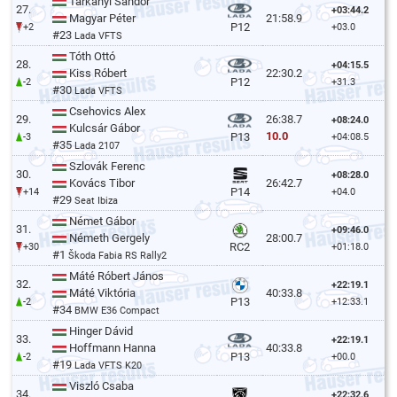
Tárkányi Sándor
27.
+03:44.2
Magyar Péter
21:58.9
P12
+2
+03.0
#23
Lada VFTS
Tóth Ottó
28.
+04:15.5
Kiss Róbert
22:30.2
P12
-2
+31.3
#30
Lada VFTS
Csehovics Alex
29.
26:38.7
+08:24.0
Kulcsár Gábor
10.0
P13
-3
+04:08.5
#35
Lada 2107
Szlovák Ferenc
30.
+08:28.0
Kovács Tibor
26:42.7
P14
+14
+04.0
#29
Seat Ibiza
Német Gábor
31.
+09:46.0
Németh Gergely
28:00.7
RC2
+30
+01:18.0
#1
Škoda Fabia RS Rally2
Máté Róbert János
32.
+22:19.1
Máté Viktória
40:33.8
P13
-2
+12:33.1
#34
BMW E36 Compact
Hinger Dávid
33.
+22:19.1
Hoffmann Hanna
40:33.8
P13
-2
+00.0
#19
Lada VFTS K20
Viszló Csaba
34.
+22:32.6