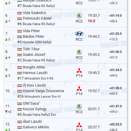
Adorján Szabolcs
19:07.1
RC2
-3
+26.2
#7
Škoda Fabia RS Rally2
Vida Szabolcs
6.
19:33.7
+01:19.0
Petrovszki Dániel
10.0
RC2
-1
+26.6
#6
Škoda Fabia RS Rally2
Vida Péter
7.
+01:29.5
Bárdos Péter
19:44.2
RC2
-2
+10.5
#9
Hyundai I20N Rally2
Tóth Tibor
8.
+01:30.5
Szabó József
19:45.2
RC2
-4
+01.0
#2
Škoda Fabia RS Rally2
Rongits Attila
9.
+01:34.5
Hannus Laszló
19:49.2
P14
-2
+04.0
#17
Mitsubishi Evo 9 RS
ifj.Kiss László
+01:38.0
10.
Kissné Varga Zsuzsanna
19:52.7
P14
+03.5
#26
Mitsubishi Lancer Evo VI
Ollé"Sasa"
11.
+01:47.0
Kocsis György
20:01.7
RC2
+5
+09.0
#5
Škoda Fabia Rally2 Evo
Ábel László
12.
+02:23.0
Galovics Miklós
20:37.7
P14
-2
+36.0