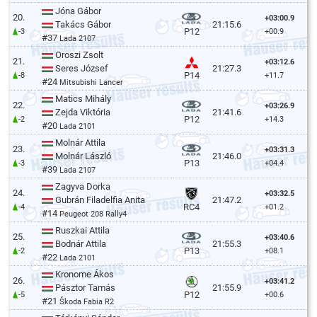
Jóna Gábor
20.
+03:00.9
Takács Gábor
21:15.6
P12
-3
+00.9
#37
Lada 2107
Oroszi Zsolt
21.
+03:12.6
Seres József
21:27.3
P14
-8
+11.7
#24
Mitsubishi Lancer
Matics Mihály
22.
+03:26.9
Zejda Viktória
21:41.6
P12
-2
+14.3
#20
Lada 2101
Molnár Attila
23.
+03:31.3
Molnár László
21:46.0
P13
-3
+04.4
#39
Lada 2107
Zagyva Dorka
24.
+03:32.5
Gubrán Filadelfia Anita
21:47.2
RC4
-4
+01.2
#14
Peugeot 208 Rally4
Ruszkai Attila
25.
+03:40.6
Bodnár Attila
21:55.3
P13
-2
+08.1
#22
Lada 2101
Kronome Ákos
26.
+03:41.2
Pásztor Tamás
21:55.9
P12
-5
+00.6
#21
Škoda Fabia R2