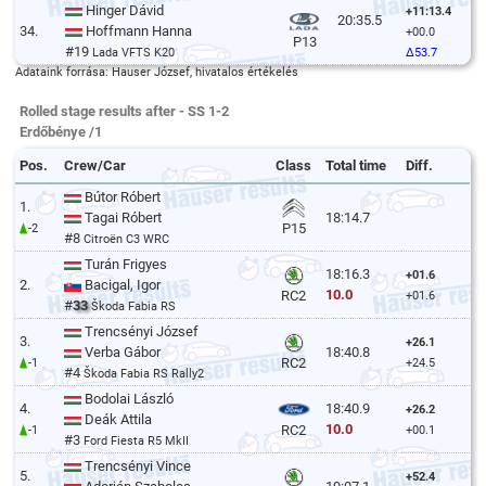
Hinger Dávid
+11:13.4
20:35.5
34.
Hoffmann Hanna
+00.0
P13
#19
Lada VFTS K20
Δ53.7
Adataink forrása: Hauser József, hivatalos értékelés
Rolled stage results after - SS 1-2
Erdőbénye /1
Pos.
Crew/Car
Class
Total time
Diff.
Bútor Róbert
1.
Tagai Róbert
18:14.7
P15
-2
#8
Citroën C3 WRC
Turán Frigyes
18:16.3
+01.6
2.
Bacigal, Igor
10.0
RC2
+01.6
#
33
Škoda Fabia RS
Trencsényi József
3.
+26.1
Verba Gábor
18:40.8
RC2
-1
+24.5
#4
Škoda Fabia RS Rally2
Bodolai László
4.
18:40.9
+26.2
Deák Attila
10.0
RC2
-1
+00.1
#3
Ford Fiesta R5 MkII
Trencsényi Vince
5.
+52.4