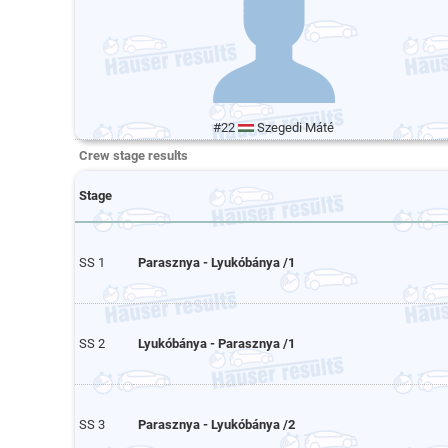
#22
Szegedi Máté
Crew stage results
Stage
SS 1
Parasznya - Lyukóbánya /1
SS 2
Lyukóbánya - Parasznya /1
SS 3
Parasznya - Lyukóbánya /2