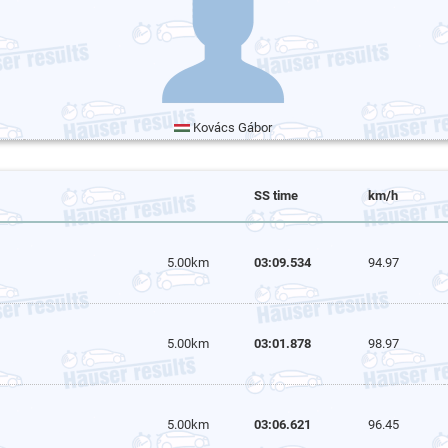
Kovács Gábor
SS time
km/h
5.00km
03:09.534
94.97
5.00km
03:01.878
98.97
5.00km
03:06.621
96.45