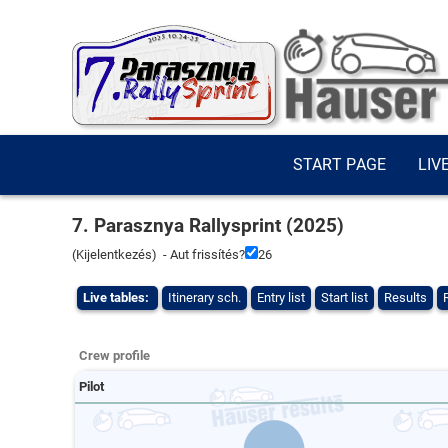
START PAGE
LIV
7. Parasznya Rallysprint (2025)
(
Kijelentkezés
) - Aut frissítés?
26
Live tables:
Itinerary sch.
Entry list
Start list
Results
Crew profile
Pilot