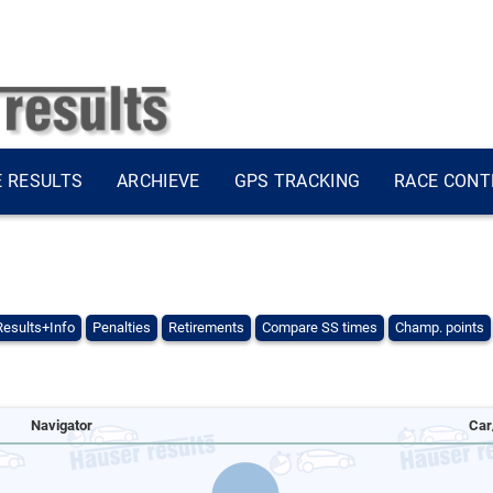
E RESULTS
ARCHIEVE
GPS TRACKING
RACE CONT
Results+Info
Penalties
Retirements
Compare SS times
Champ. points
Navigator
Car