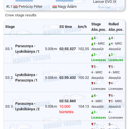
Lancer EVO IX
#L1
Petróczy Péter
Nagy Ádám
Crew stage results
Stage
Rolled
Stage
SS time
km/h
Abs.pos.
Abs.pos.
4 -
4 -
4 - MRC
4 - MRC
Parasznya -
SS 1
5.00km
02:55.527
102.55
Abszolút
Abszolút
Lyukóbánya /1
3 -
3 -
Licenszes
Licenszes
5 -
5 -
4 - MRC
4 - MRC
Lyukóbánya -
SS 2
5.00km
02:59.432
100.32
Abszolút
Abszolút
Parasznya /1
4 -
4 -
Licenszes
Licenszes
4 -
6 -
02:52.860
4 - MRC
5 - MRC
Parasznya -
SS 3
5.00km
10.000
104.13
Abszolút
Abszolút
Lyukóbánya /2
büntetés
3 -
4 -
Licenszes
Licenszes
7 -
6 -