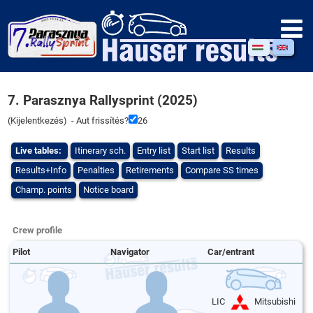
7. Parasznya Rallysprint (2025)
(
Kijelentkezés
) - Aut frissítés?
26
Live tables:
Itinerary sch.
Entry list
Start list
Results
Results+Info
Penalties
Retirements
Compare SS times
Champ. points
Notice board
Crew profile
Pilot
Navigator
Car/entrant
LIC
Mitsubishi