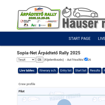
START PAGE
LIV
Sopia-Net Árpádtető Rally 2025
(
Kijelentkezés
) - Aut frissítés?
26
Live tables:
Itinerary sch.
Entry list
Start list
Results
Crew profile
Pilot