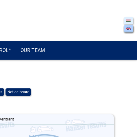
ROL*
OUR TEAM
ás
Notice board
/entrant