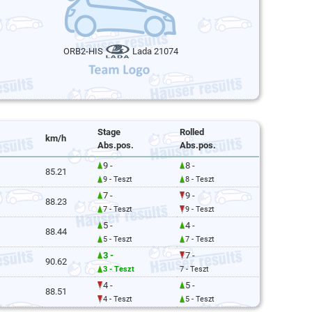
ORB2-HIS
Lada 21074
Stage
Rolled
km/h
Abs.pos.
Abs.pos.
9 -
8 -
85.21
9 - Teszt
8 - Teszt
7 -
9 -
88.23
7 - Teszt
9 - Teszt
5 -
4 -
88.44
5 - Teszt
7 - Teszt
3 -
7 -
90.62
3 - Teszt
7 - Teszt
4 -
5 -
88.51
4 - Teszt
5 - Teszt