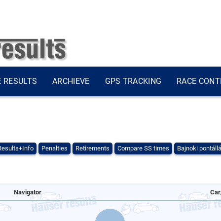
E RESULTS
ARCHIEVE
GPS TRACKING
RACE CONT
Results+Info
Penalties
Retirements
Compare SS times
Bajnoki pontáll
Navigator
Car