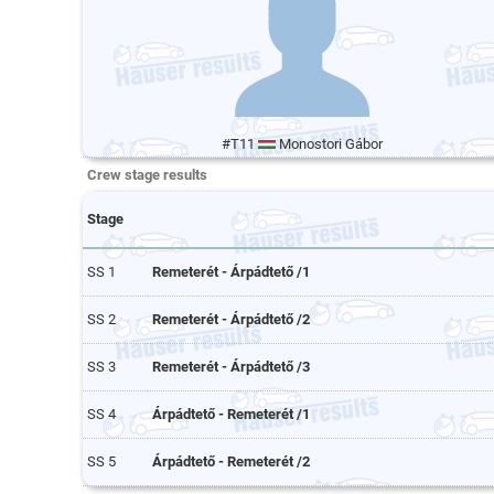
#T11
Monostori Gábor
Crew stage results
Stage
SS 1
Remeterét - Árpádtető /1
SS 2
Remeterét - Árpádtető /2
SS 3
Remeterét - Árpádtető /3
SS 4
Árpádtető - Remeterét /1
SS 5
Árpádtető - Remeterét /2