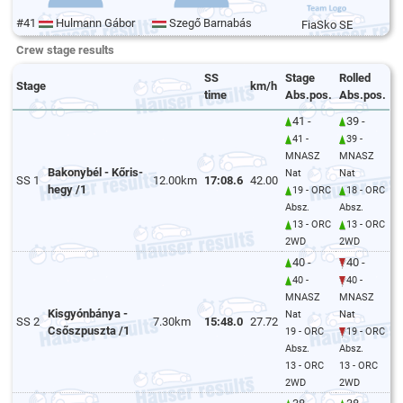
#41
Hulmann Gábor
Szegő Barnabás
FiaSko SE
Crew stage results
SS
Stage
Rolled
Stage
km/h
time
Abs.pos.
Abs.pos.
41 -
39 -
41 -
39 -
MNASZ
MNASZ
Bakonybél - Kőris-
Nat
Nat
SS 1
12.00km
17:08.6
42.00
hegy /1
19 - ORC
18 - ORC
Absz.
Absz.
13 - ORC
13 - ORC
2WD
2WD
40 -
40 -
40 -
40 -
MNASZ
MNASZ
Kisgyónbánya -
Nat
Nat
SS 2
7.30km
15:48.0
27.72
Csőszpuszta /1
19 - ORC
19 - ORC
Absz.
Absz.
13 - ORC
13 - ORC
2WD
2WD