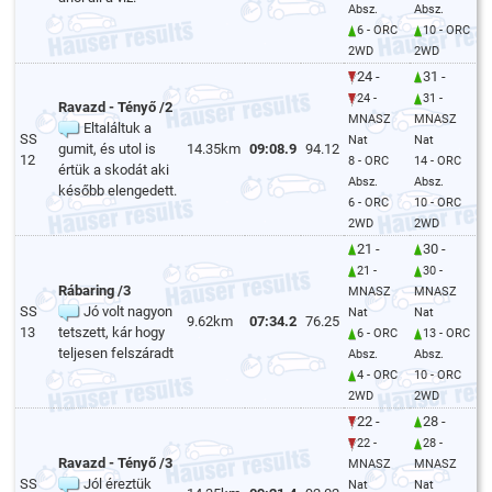
Absz.
Absz.
6 - ORC
10 - ORC
2WD
2WD
24 -
31 -
24 -
31 -
Ravazd - Tényő /2
MNASZ
MNASZ
Eltaláltuk a
SS
Nat
Nat
gumit, és utol is
14.35km
09:08.9
94.12
12
8 - ORC
14 - ORC
értük a skodát aki
Absz.
Absz.
később elengedett.
6 - ORC
10 - ORC
2WD
2WD
21 -
30 -
21 -
30 -
Rábaring /3
MNASZ
MNASZ
SS
Jó volt nagyon
Nat
Nat
9.62km
07:34.2
76.25
13
tetszett, kár hogy
6 - ORC
13 - ORC
teljesen felszáradt
Absz.
Absz.
4 - ORC
10 - ORC
2WD
2WD
22 -
28 -
22 -
28 -
Ravazd - Tényő /3
MNASZ
MNASZ
SS
Jól éreztük
Nat
Nat