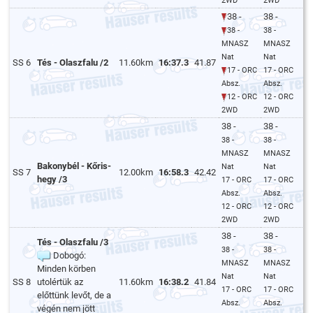
2WD
2WD
38 -
38 -
38 -
38 -
MNASZ
MNASZ
Nat
Nat
SS 6
Tés - Olaszfalu /2
11.60km
16:37.3
41.87
17 - ORC
17 - ORC
Absz.
Absz.
12 - ORC
12 - ORC
2WD
2WD
38 -
38 -
38 -
38 -
MNASZ
MNASZ
Bakonybél - Kőris-
Nat
Nat
SS 7
12.00km
16:58.3
42.42
hegy /3
17 - ORC
17 - ORC
Absz.
Absz.
12 - ORC
12 - ORC
2WD
2WD
38 -
38 -
Tés - Olaszfalu /3
38 -
38 -
Dobogó:
MNASZ
MNASZ
Minden körben
Nat
Nat
SS 8
utolértük az
11.60km
16:38.2
41.84
17 - ORC
17 - ORC
előttünk levőt, de a
Absz.
Absz.
végén nem jött