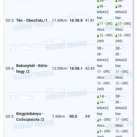
38 -
38 -
38 -
38 -
MNASZ
MNASZ
Nat
Nat
SS 3
Tés - Olaszfalu /1
11.60km
16:38.8
41.81
17 - ORC
17 - ORC
Absz.
Absz.
12 - ORC
12 - ORC
2WD
2WD
38 -
38 -
38 -
38 -
MNASZ
MNASZ
Bakonybél - Kőris-
Nat
Nat
SS 4
12.00km
16:58.1
42.43
hegy /2
17 - ORC
17 - ORC
Absz.
Absz.
12 - ORC
12 - ORC
2WD
2WD
14 -
38 -
14 -
38 -
MNASZ
MNASZ
Kisgyónbánya -
Nat
Nat
SS 5
7.30km
00.0
##
Csőszpuszta /2
6 - ORC
17 - ORC
Absz.
Absz.
9 - ORC
12 - ORC