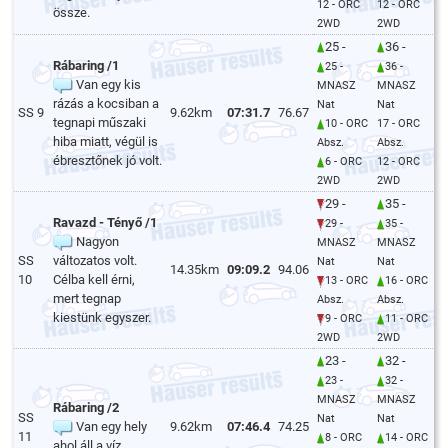
12 - ORC
12 - ORC
össze.
2WD
2WD
25 -
36 -
Rábaring /1
25 -
36 -
Van egy kis
MNASZ
MNASZ
rázás a kocsiban a
Nat
Nat
SS 9
9.62km
07:31.7
76.67
tegnapi műszaki
10 - ORC
17 - ORC
hiba miatt, végül is
Absz.
Absz.
ébresztőnek jó volt.
6 - ORC
12 - ORC
2WD
2WD
29 -
35 -
Ravazd - Tényő /1
29 -
35 -
Nagyon
MNASZ
MNASZ
SS
változatos volt.
Nat
Nat
14.35km
09:09.2
94.06
10
Célba kell érni,
13 - ORC
16 - ORC
mert tegnap
Absz.
Absz.
kiestünk egyszer.
9 - ORC
11 - ORC
2WD
2WD
23 -
32 -
23 -
32 -
MNASZ
MNASZ
Rábaring /2
SS
Nat
Nat
Van egy hely
9.62km
07:46.4
74.25
11
8 - ORC
14 - ORC
ahol áll a víz.