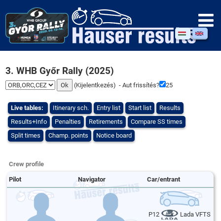
3. WHB Győr Rally (2025)
(
Kijelentkezés
) - Aut frissítés?
25
Live tables:
Itinerary sch.
Entry list
Start list
Results
Results+Info
Penalties
Retirements
Compare SS times
Split times
Champ. points
Notice board
Crew profile
Pilot
Navigator
Car/entrant
P12
Lada VFTS