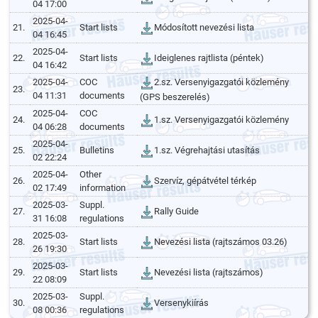
04 17:00
2025-04-
21.
Start lists
Módosított nevezési lista
04 16:45
2025-04-
22.
Start lists
Ideiglenes rajtlista (péntek)
04 16:42
2025-04-
COC
2.sz. Versenyigazgatói közlemény
23.
04 11:31
documents
(GPS beszerelés)
2025-04-
COC
24.
1.sz. Versenyigazgatói közlemény
04 06:28
documents
2025-04-
25.
Bulletins
1.sz. Végrehajtási utasítás
02 22:24
2025-04-
Other
26.
Szervíz, gépátvétel térkép
02 17:49
information
2025-03-
Suppl.
27.
Rally Guide
31 16:08
regulations
2025-03-
28.
Start lists
Nevezési lista (rajtszámos 03.26)
26 19:30
2025-03-
29.
Start lists
Nevezési lista (rajtszámos)
22 08:09
2025-03-
Suppl.
30.
Versenykiírás
08 00:36
regulations