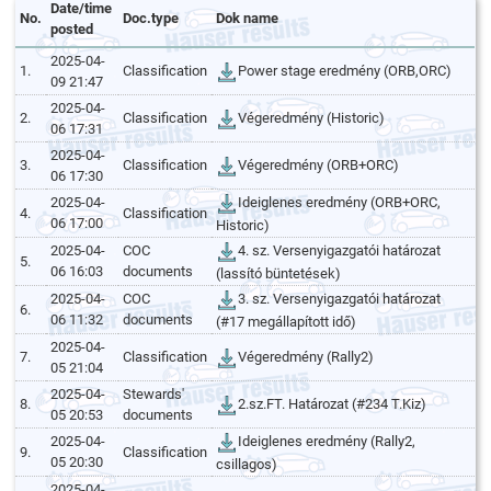
Date/time
No.
Doc.type
Dok name
posted
2025-04-
1.
Classification
Power stage eredmény (ORB,ORC)
09 21:47
2025-04-
2.
Classification
Végeredmény (Historic)
06 17:31
2025-04-
3.
Classification
Végeredmény (ORB+ORC)
06 17:30
2025-04-
Ideiglenes eredmény (ORB+ORC,
4.
Classification
06 17:00
Historic)
2025-04-
COC
4. sz. Versenyigazgatói határozat
5.
06 16:03
documents
(lassító büntetések)
2025-04-
COC
3. sz. Versenyigazgatói határozat
6.
06 11:32
documents
(#17 megállapított idő)
2025-04-
7.
Classification
Végeredmény (Rally2)
05 21:04
2025-04-
Stewards'
8.
2.sz.FT. Határozat (#234 T.Kiz)
05 20:53
documents
2025-04-
Ideiglenes eredmény (Rally2,
9.
Classification
05 20:30
csillagos)
2025-04-