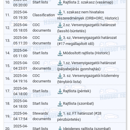
10.
Start lists
Rajtlista 2. szakasz (vasárnap)
05 20:00
2025-04-
1. szakasz nem hivatalos
11.
Classification
05 19:30
részeredmények (ORB+ORC, Historic)
2025-04-
COC
2.sz. Versenyigazgatói határozat
12.
05 18:05
documents
(lassító büntetés)
2025-04-
COC
3. sz. Versenyigazgatói határozat
13.
05 11:20
documents
(#17 megállapított idő)
2025-04-
14.
Start lists
Módosított rajtlista (Historic)
05 11:00
2025-04-
COC
1.sz. Versenyigazgatói határozat
15.
04 23:01
documents
(pályabejárás gyorshajtás)
2025-04-
COC
3. sz. Versenyigazgatói közlemény
16.
04 19:16
documents
(ténybírói lista)
2025-04-
17.
Start lists
Rajtlista (péntek)
04 18:00
2025-04-
18.
Start lists
Rajtlista (szombat)
04 18:00
2025-04-
Stewards'
1. sz. FT határozat (#28
19.
04 17:54
documents
pénzbüntetés)
2025-04-
20.
Start lists
Ideiglenes rajltista (szombat)