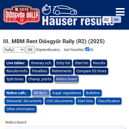
III. MBM Rent Diósgyőr Rally (R2) (2025)
(
Kijelentkezés
) - Aut frissítés?
25
Live tables:
Itinerary sch.
Entry list
Start list
Results
Results+Info
Penalties
Retirements
Compare SS times
Split times
Champ. points
Notice board
Notice cath.:
All docs.
Suppl. regulations
Bulletins
Stewards' documents
COC documents
Start lists
Classification
Other information
Notice board