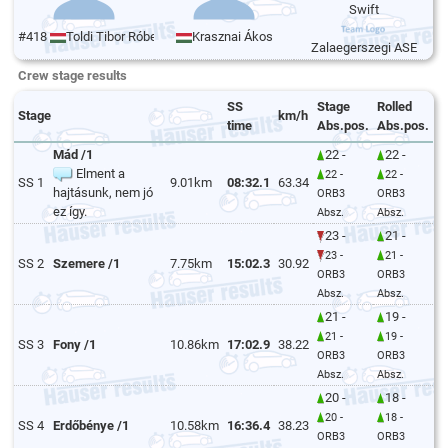
Swift
#418
Toldi Tibor Róbert
Krasznai Ákos
Zalaegerszegi ASE
Crew stage results
SS
Stage
Rolled
Stage
km/h
time
Abs.pos.
Abs.pos.
Mád /1
22 -
22 -
Elment a
22 -
22 -
SS 1
9.01km
08:32.1
63.34
hajtásunk, nem jó
ORB3
ORB3
ez így.
Absz.
Absz.
23 -
21 -
23 -
21 -
SS 2
Szemere /1
7.75km
15:02.3
30.92
ORB3
ORB3
Absz.
Absz.
21 -
19 -
21 -
19 -
SS 3
Fony /1
10.86km
17:02.9
38.22
ORB3
ORB3
Absz.
Absz.
20 -
18 -
20 -
18 -
SS 4
Erdőbénye /1
10.58km
16:36.4
38.23
ORB3
ORB3