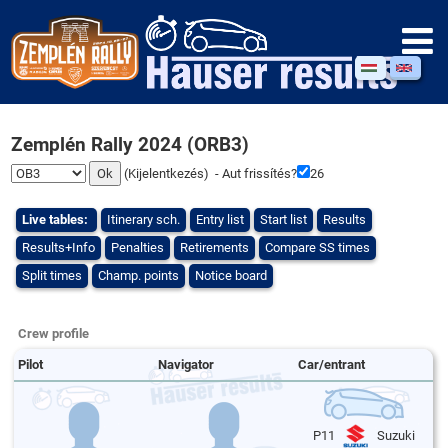
Zemplén Rally 2024 (ORB3)
(
Kijelentkezés
) - Aut frissítés?
26
Live tables:
Itinerary sch.
Entry list
Start list
Results
Results+Info
Penalties
Retirements
Compare SS times
Split times
Champ. points
Notice board
Crew profile
Pilot
Navigator
Car/entrant
P11
Suzuki