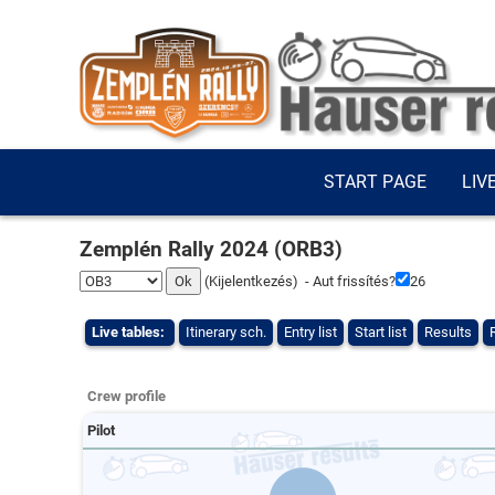
START PAGE
LIV
Zemplén Rally 2024 (ORB3)
(
Kijelentkezés
) - Aut frissítés?
26
Live tables:
Itinerary sch.
Entry list
Start list
Results
Crew profile
Pilot