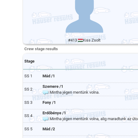
#413
Kiss Zsolt
Crew stage results
Stage
SS 1
Mád /1
Szemere /1
SS 2
Mintha jégen mentünk volna.
SS 3
Fony /1
Erdőbénye /1
SS 4
Mintha jégen mentünk volna, alig maradtunk az úto
SS 5
Mád /2