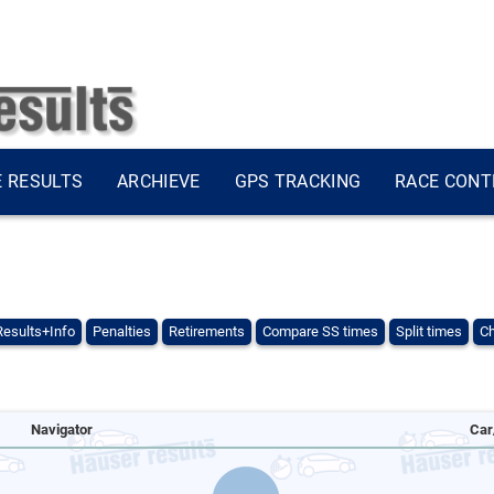
E RESULTS
ARCHIEVE
GPS TRACKING
RACE CONT
Results+Info
Penalties
Retirements
Compare SS times
Split times
Ch
Navigator
Car