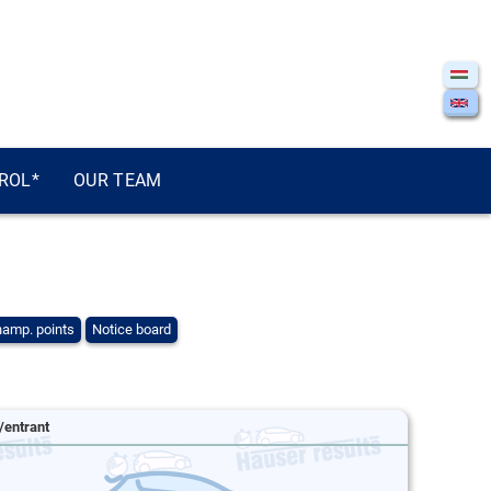
ROL*
OUR TEAM
amp. points
Notice board
/entrant