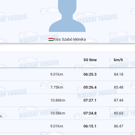
Kiss Szabó Mónika
SS time
km/h
9.01km
06:25.3
84.18
7.75km
05:26.4
85.48
10.86km
07:27.1
87.44
10.58km
07:24.8
85.63
n.
9.01km
06:15.1
86.47