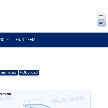
ROL*
OUR TEAM
amp. points
Notice board
/entrant