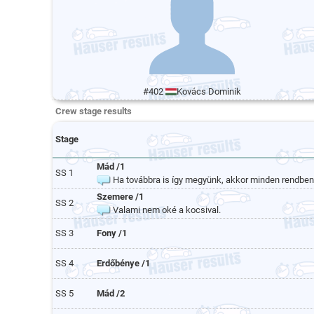
#402
Kovács Dominik
Crew stage results
Stage
Mád /1
SS 1
Ha továbbra is így megyünk, akkor minden rendben 
Szemere /1
SS 2
Valami nem oké a kocsival.
SS 3
Fony /1
SS 4
Erdőbénye /1
SS 5
Mád /2