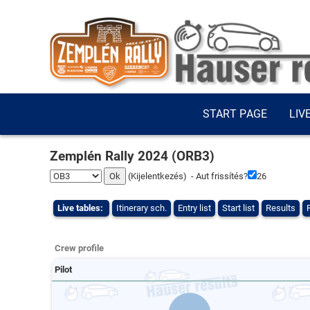
START PAGE
LIV
Zemplén Rally 2024 (ORB3)
(
Kijelentkezés
) - Aut frissítés?
26
Live tables:
Itinerary sch.
Entry list
Start list
Results
Crew profile
Pilot