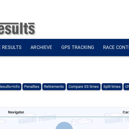
E RESULTS
ARCHIEVE
GPS TRACKING
RACE CONT
Results+Info
Penalties
Retirements
Compare SS times
Split times
Ch
Navigator
Car