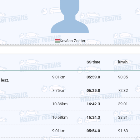
Kovács Zoltán
SS time
km/h
9.01km
05:59.0
90.35
lesz.
7.75km
06:25.8
72.32
10.86km
16:42.3
39.01
10.58km
16:34.3
38.31
9.01km
05:54.0
91.63