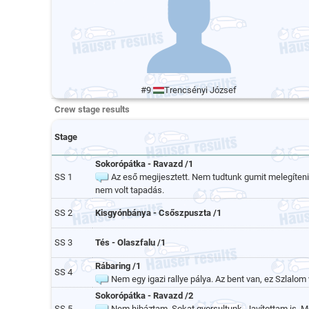
#9
Trencsényi József
Crew stage results
Stage
Sokorópátka - Ravazd /1
SS 1
Az eső megijesztett. Nem tudtunk gumit melegíteni, 
nem volt tapadás.
SS 2
Kisgyónbánya - Csőszpuszta /1
SS 3
Tés - Olaszfalu /1
Rábaring /1
SS 4
Nem egy igazi rallye pálya. Az bent van, ez Szlalom
Sokorópátka - Ravazd /2
SS 5
Nem hibáztam. Sokat gyorsultunk. Javítottam is. Mó