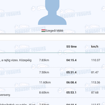
Szegedi Máté
SS time
km/h
a rajtig vizes. Közepéig
7.83km
04:15.4
110.37
7.50km
05:31.4
81.47
11.60km
06:08.4
113.36
8.60km
05:53.1
87.68
 verseny.
dosítottak az autón. Jó az
7.83km
04:10.4
112.57