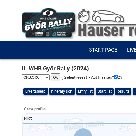
START PAGE
LIV
II. WHB Győr Rally (2024)
(
Kijelentkezés
) - Aut frissítés?
25
Live tables:
Itinerary sch.
Entry list
Start list
Results
Crew profile
Pilot