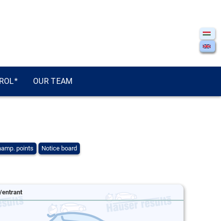
ROL*
OUR TEAM
amp. points
Notice board
/entrant