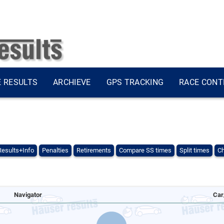
E RESULTS
ARCHIEVE
GPS TRACKING
RACE CONT
Results+Info
Penalties
Retirements
Compare SS times
Split times
Ch
Navigator
Car