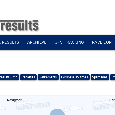
E RESULTS
ARCHIEVE
GPS TRACKING
RACE CONT
Results+Info
Penalties
Retirements
Compare SS times
Split times
Ch
Navigator
Car