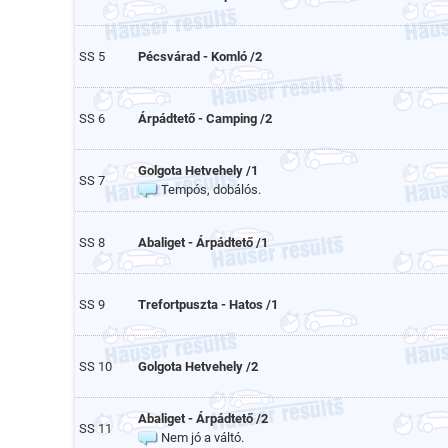
SS 5
Pécsvárad - Komló /2
SS 6
Árpádtető - Camping /2
Golgota Hetvehely /1
SS 7
Tempós, dobálós.
SS 8
Abaliget - Árpádtető /1
SS 9
Trefortpuszta - Hatos /1
SS 10
Golgota Hetvehely /2
Abaliget - Árpádtető /2
SS 11
Nem jó a váltó.