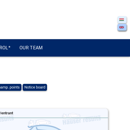
ROL*
OUR TEAM
amp. points
Notice board
/entrant