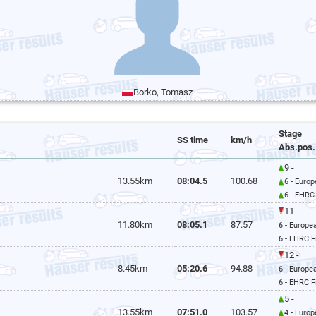
Borko, Tomasz
Stage
SS time
km/h
Abs.pos.
9 -
13.55km
08:04.5
100.68
6 - Euro
6 - EHRC 
11 -
11.80km
08:05.1
87.57
6 - Europe
6 - EHRC F
12 -
8.45km
05:20.6
94.88
6 - Europe
6 - EHRC F
5 -
13.55km
07:51.0
103.57
4 - Euro