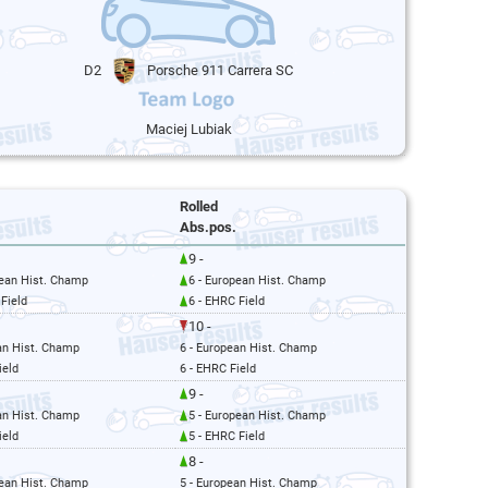
D2
Porsche 911 Carrera SC
Maciej Lubiak
Rolled
Abs.pos.
9 -
pean Hist. Champ
6 - European Hist. Champ
Field
6 - EHRC Field
10 -
an Hist. Champ
6 - European Hist. Champ
ield
6 - EHRC Field
9 -
an Hist. Champ
5 - European Hist. Champ
ield
5 - EHRC Field
8 -
pean Hist. Champ
5 - European Hist. Champ