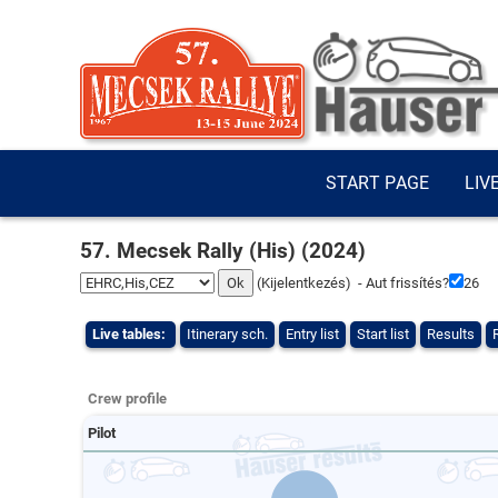
START PAGE
LIV
57. Mecsek Rally (His) (2024)
(
Kijelentkezés
) - Aut frissítés?
25
Live tables:
Itinerary sch.
Entry list
Start list
Results
Crew profile
Pilot