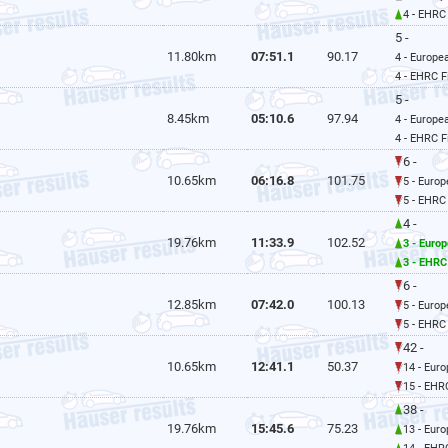
4 - EHRC 
5 -
11.80km
07:51.1
90.17
4 - Europe
4 - EHRC F
5 -
8.45km
05:10.6
97.94
4 - Europe
4 - EHRC F
6 -
10.65km
06:16.8
101.75
5 - Euro
5 - EHRC 
4 -
19.76km
11:33.9
102.52
3 - Euro
3 - EHRC
6 -
12.85km
07:42.0
100.13
5 - Euro
5 - EHRC 
42 -
10.65km
12:41.1
50.37
14 - Eur
15 - EHR
38 -
19.76km
15:45.6
75.23
13 - Eur