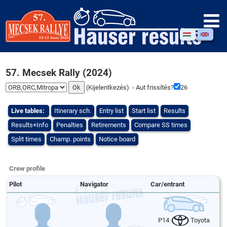
57. Mecsek Rally (2024)
(
Kijelentkezés
) - Aut frissítés?
25
Live tables:
Itinerary sch.
Entry list
Start list
Results
Results+Info
Penalties
Retirements
Compare SS times
Split times
Champ. points
Notice board
Crew profile
Pilot
Navigator
Car/entrant
P14
Toyota