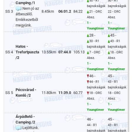
50 - R1
50 - R1
Camping /1
bajnokságok
bajnokságok
Nem jó az
SS 3
8.45km
06:01.2
84.22
21 - ORC
22 - ORC
átbeszélő.
Absz.
Absz.
Emlékezetből
1 -
1 -
megyünk.
Youngtimer
Youngtimer
28 -
45 -
30 - R1
43 - R1
Hatos -
bajnokságok
bajnokságok
SS 4
Trefortpuszta
13.55km
07:44.0
105.13
7 - ORC
18 - ORC
/2
Absz.
Absz.
1 -
1 -
Youngtimer
Youngtimer
46 -
45 -
44 - R1
43 - R1
bajnokságok
bajnokságok
Pécsvárad -
SS 5
11.80km
11:39.0
60.77
18 - ORC
18 - ORC
Komló /2
Absz.
Absz.
1 -
1 -
Youngtimer
Youngtimer
Árpádtető -
46 -
45 -
Camping /2
44 - R1
43 - R1
Lejöttünk.
bajnokságok
bajnokságok