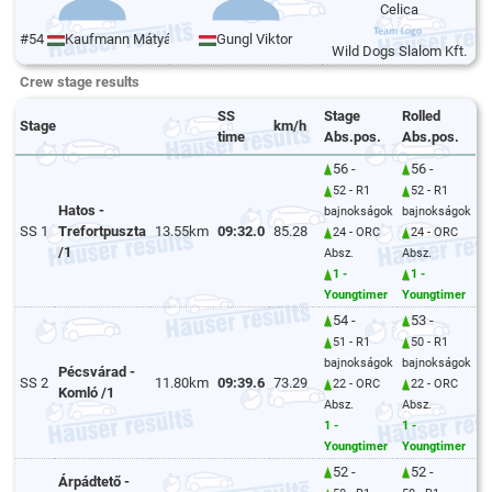
Celica
#54
Kaufmann Mátyás
Gungl Viktor
Wild Dogs Slalom Kft.
Crew stage results
SS
Stage
Rolled
Stage
km/h
time
Abs.pos.
Abs.pos.
56 -
56 -
52 - R1
52 - R1
Hatos -
bajnokságok
bajnokságok
SS 1
Trefortpuszta
13.55km
09:32.0
85.28
24 - ORC
24 - ORC
/1
Absz.
Absz.
1 -
1 -
Youngtimer
Youngtimer
54 -
53 -
51 - R1
50 - R1
bajnokságok
bajnokságok
Pécsvárad -
SS 2
11.80km
09:39.6
73.29
22 - ORC
22 - ORC
Komló /1
Absz.
Absz.
1 -
1 -
Youngtimer
Youngtimer
52 -
52 -
Árpádtető -