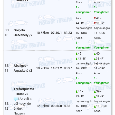
Absz.
Absz.
1 -
1 -
Youngtimer
Youngtimer
47 -
41 -
44 - R1
39 - R1
bajnokságok
bajnokságok
SS
Golgota
10.65km
07:40.1
83.33
16 - ORC
14 - ORC
10
Hetvehely /2
Absz.
Absz.
1 -
1 -
Youngtimer
Youngtimer
45 -
40 -
43 - R1
38 - R1
bajnokságok
bajnokságok
SS
Abaliget -
19.76km
14:07.2
83.97
16 - ORC
14 - ORC
11
Árpádtető /2
Absz.
Absz.
1 -
1 -
Youngtimer
Youngtimer
Trefortpuszta
44 -
39 -
- Hatos /2
43 - R1
37 - R1
Az volt a
bajnokságok
bajnokságok
SS
cél hogy ide
12.85km
09:36.0
80.31
16 - ORC
13 - ORC
12
érjünk.
Absz.
Absz.
Nagyon