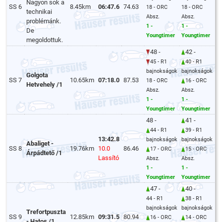
Nagyon sok a
SS 6
8.45km
06:47.6
74.63
18 - ORC
18 - ORC
technikai
Absz.
Absz.
problémánk.
1 -
1 -
De
Youngtimer
Youngtimer
megoldottuk.
48 -
42 -
45 - R1
40 - R1
bajnokságok
bajnokságok
Golgota
SS 7
10.65km
07:18.0
87.53
18 - ORC
16 - ORC
Hetvehely /1
Absz.
Absz.
1 -
1 -
Youngtimer
Youngtimer
48 -
41 -
44 - R1
39 - R1
13:42.8
bajnokságok
bajnokságok
Abaliget -
SS 8
19.76km
10.0
86.46
17 - ORC
15 - ORC
Árpádtető /1
Lassító
Absz.
Absz.
1 -
1 -
Youngtimer
Youngtimer
47 -
40 -
44 - R1
38 - R1
bajnokságok
bajnokságok
Trefortpuszta
SS 9
12.85km
09:31.5
80.94
16 - ORC
14 - ORC
- Hatos /1