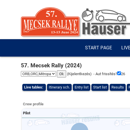
START PAGE
LIV
57. Mecsek Rally (2024)
(
Kijelentkezés
) - Aut frissítés?
25
Live tables:
Itinerary sch.
Entry list
Start list
Results
Crew profile
Pilot