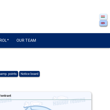
ROL*
OUR TEAM
amp. points
Notice board
/entrant