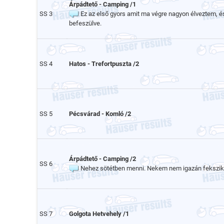
Árpádtető - Camping /1
SS 3
Ez az első gyors amit ma végre nagyon élveztem, é
befeszülve.
SS 4
Hatos - Trefortpuszta /2
SS 5
Pécsvárad - Komló /2
Árpádtető - Camping /2
SS 6
Nehez sötétben menni. Nekem nem igazán fekszik
SS 7
Golgota Hetvehely /1