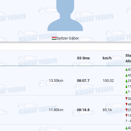
Spitzer Gábor
St
SS time
km/h
Ab
43
42
13.55km
08:07.7
100.02
25
1
7 
50
48
11.80km
08:18.8
85.16
27
1
7 -
42