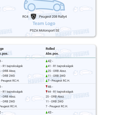
RC4
Peugeot 208 Rally4
PSZA Motorsport SE
age
Rolled
s.pos.
Abs.pos.
 -
42 -
 - R1 bajnokságok
41 - R1 bajnokságok
 - ORB Absz.
25 - ORB Absz.
1 - ORB 2WD
11 - ORB 2WD
- Peugeot RC.H.
7 - Peugeot RC.H.
 -
46 -
 - R1 bajnokságok
44 - R1 bajnokságok
 - ORB Absz.
25 - ORB Absz.
3 - ORB 2WD
11 - ORB 2WD
 Peugeot RC.H.
7 - Peugeot RC.H.
 -
43 -