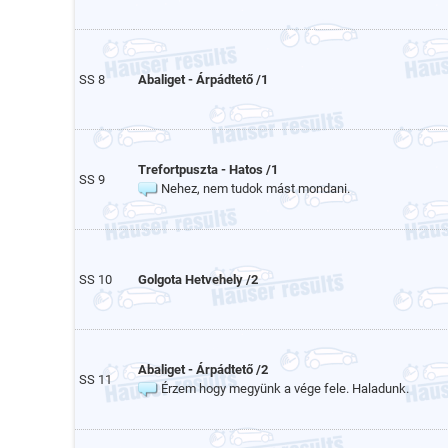
SS 8
Abaliget - Árpádtető /1
Trefortpuszta - Hatos /1
SS 9
Nehez, nem tudok mást mondani.
SS 10
Golgota Hetvehely /2
Abaliget - Árpádtető /2
SS 11
Érzem hogy megyünk a vége fele. Haladunk.