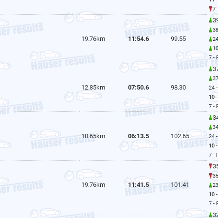
7 
39
38
19.76km
11:54.6
99.55
24
1
7 -
37
37
12.85km
07:50.6
98.30
24 
10 
7 -
34
34
10.65km
06:13.5
102.65
24 
10 
7 -
35
35
19.76km
11:41.5
101.41
23
10 
7 -
32