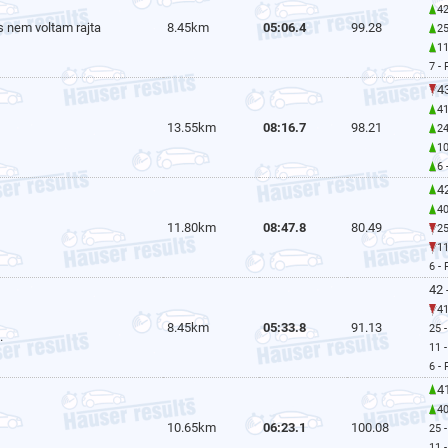
42
s nem voltam rajta
8.45km
05:06.4
99.28
25
1
7 -
43
41
13.55km
08:16.7
98.21
24
1
6 
42
40
11.80km
08:47.8
80.49
25
1
6 -
42 
41
8.45km
05:33.8
91.13
25 
.
11 
6 -
41
40
10.65km
06:23.1
100.08
25 
11 