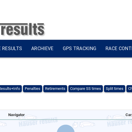
E RESULTS
ARCHIEVE
GPS TRACKING
RACE CONT
Results+Info
Penalties
Retirements
Compare SS times
Split times
Ch
Navigator
Car