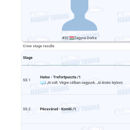
#32
Zagyva Dorka
Crew stage results
Stage
Hatos - Trefortpuszta /1
SS 1
Jó volt. Végre célban vagyunk. Jó érzés lejönni.
SS 2
Pécsvárad - Komló /1