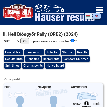
II. Hell Diósgyőr Rally (ORB2) (2024)
(
Kijelentkezés
) - Aut frissítés?
26
Live tables:
Itinerary sch.
Entry list
Start list
Results
Results+Info
Penalties
Retirements
Compare SS times
Split times
Champ. points
Notice board
Crew profile
Pilot
Navigator
Car/entrant
6/RC4
Honda