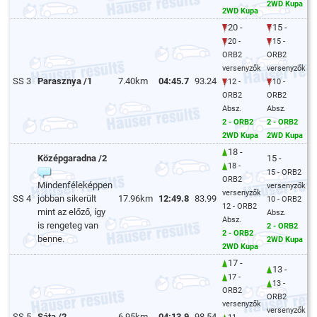
2WD Kupa
2WD Kupa
20 -
15 -
20 -
15 -
ORB2
ORB2
versenyzők
versenyzők
SS 3
Parasznya /1
7.40km
04:45.7
93.24
12 -
10 -
ORB2
ORB2
Absz.
Absz.
2 - ORB2
2 - ORB2
2WD Kupa
2WD Kupa
18 -
Középgaradna /2
15 -
18 -
15 - ORB2
ORB2
Mindenféleképpen
versenyzők
versenyzők
SS 4
jobban sikerült
17.96km
12:49.8
83.99
10 - ORB2
12 - ORB2
mint az előző, így
Absz.
Absz.
is rengeteg van
2 - ORB2
2 - ORB2
benne.
2WD Kupa
2WD Kupa
17 -
13 -
17 -
13 -
ORB2
ORB2
versenyzők
versenyzők
SS 5
Sáta /2
6.95km
04:13.9
98.54