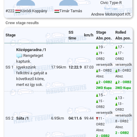
Civic Type-R
#222
Kóródi Koppány
Timár Tamás
Andrew Motorsport Kft.
Crew stage results
SS
Stage
Rolled
Stage
km/h
time
Abs.pos.
Abs.pos.
19 -
17 -
Középgaradna /1
19 -
17 -
Rengeteget
ORB2
ORB2
kaptunk.
versenyzők
versenyzők
SS 1
Igyekszünk
17.96km
12:22.9
87.03
8 - ORB2
8 - ORB2
felkötni a gatyát a
Absz.
Absz.
következő körre,
2 - ORB2
2 - ORB2
mert ez így sok.
2WD Kupa
2WD Kupa
15 -
13 -
15 -
13 -
ORB2
ORB2
versenyzők
versenyzők
SS 2
Sáta /1
6.95km
04:11.6
99.44
11 -
8 - ORB2
ORB2
Absz.
Absz.
2 - ORB2
2 - ORB2