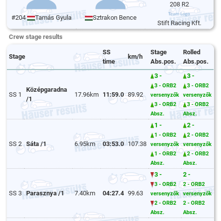
208 R2
#204
Tamás Gyula
Sztrakon Bence
Stift Racing Kft.
Crew stage results
SS
Stage
Rolled
Stage
km/h
time
Abs.pos.
Abs.pos.
3 -
3 -
3 - ORB2
3 - ORB2
Középgaradna
SS 1
17.96km
11:59.0
89.92
versenyzők
versenyzők
/1
3 - ORB2
3 - ORB2
Absz.
Absz.
1 -
2 -
1 - ORB2
2 - ORB2
SS 2
Sáta /1
6.95km
03:53.0
107.38
versenyzők
versenyzők
1 - ORB2
2 - ORB2
Absz.
Absz.
3 -
2 -
3 - ORB2
2 - ORB2
SS 3
Parasznya /1
7.40km
04:27.4
99.63
versenyzők
versenyzők
2 - ORB2
2 - ORB2
Absz.
Absz.