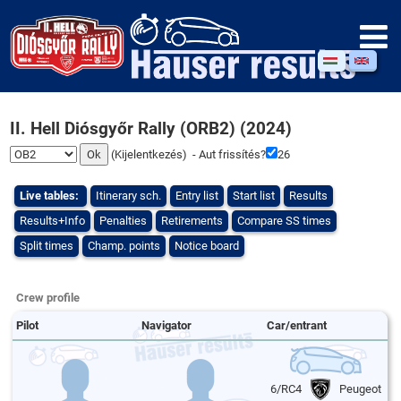
II. Hell Diósgyőr Rally (ORB2) (2024)
(
Kijelentkezés
) - Aut frissítés?
26
Live tables:
Itinerary sch.
Entry list
Start list
Results
Results+Info
Penalties
Retirements
Compare SS times
Split times
Champ. points
Notice board
Crew profile
Pilot
Navigator
Car/entrant
6/RC4
Peugeot