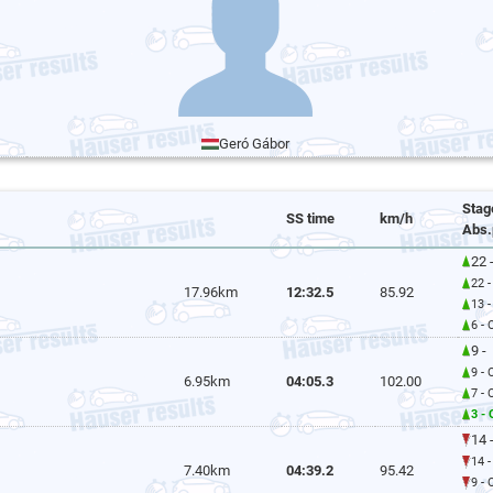
Geró Gábor
Stag
SS time
km/h
Abs.
22 
22 
17.96km
12:32.5
85.92
13 
6 -
9 -
9 -
6.95km
04:05.3
102.00
7 -
3 -
14 
14 
7.40km
04:39.2
95.42
9 -