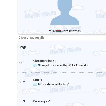
#202
Ruszó Krisztián
Crew stage results
Stage
Középgaradna /1
SS 1
9 km jöttünk defekttel. Ki kell cserélni.
Sáta /1
SS 2
Kifúj valahol a kipufogó.
SS 3
Parasznya /1