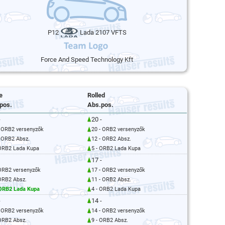
P12
Lada 2107 VFTS
Force And Speed Technology Kft
e
Rolled
pos.
Abs.pos.
-
20 -
- ORB2 versenyzők
20 - ORB2 versenyzők
- ORB2 Absz.
12 - ORB2 Absz.
 ORB2 Lada Kupa
5 - ORB2 Lada Kupa
17 -
 ORB2 versenyzők
17 - ORB2 versenyzők
 ORB2 Absz.
11 - ORB2 Absz.
 ORB2 Lada Kupa
4 - ORB2 Lada Kupa
-
14 -
- ORB2 versenyzők
14 - ORB2 versenyzők
 ORB2 Absz.
9 - ORB2 Absz.