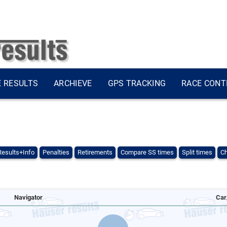
E RESULTS
ARCHIEVE
GPS TRACKING
RACE CONT
Results+Info
Penalties
Retirements
Compare SS times
Split times
Ch
Navigator
Car