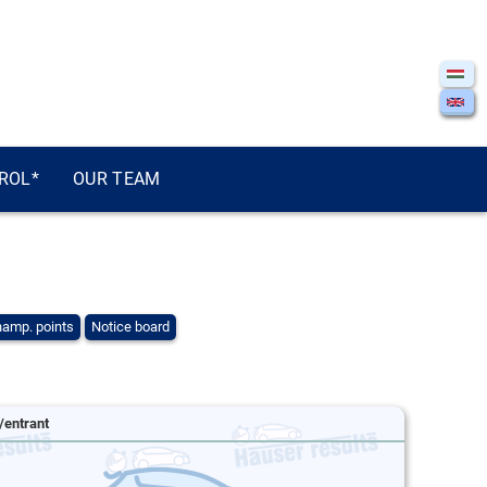
ROL*
OUR TEAM
amp. points
Notice board
/entrant