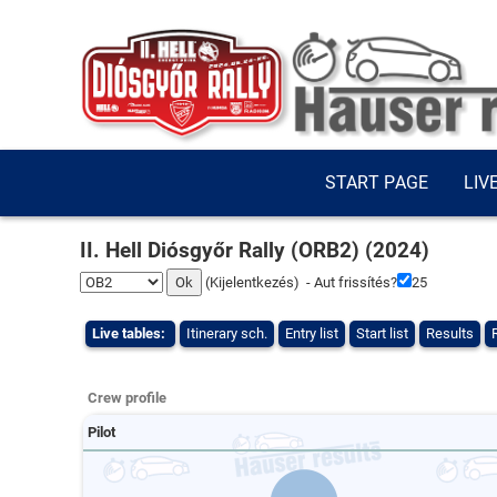
START PAGE
LIV
II. Hell Diósgyőr Rally (ORB2) (2024)
(
Kijelentkezés
) - Aut frissítés?
25
Live tables:
Itinerary sch.
Entry list
Start list
Results
Crew profile
Pilot