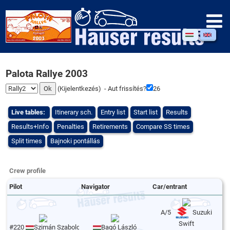
Palota Rallye 2003
(
Kijelentkezés
) - Aut frissítés?
26
Live tables:
Itinerary sch.
Entry list
Start list
Results
Results+Info
Penalties
Retirements
Compare SS times
Split times
Bajnoki pontállás
Crew profile
Pilot
Navigator
Car/entrant
A/5
Suzuki
Swift
#220
Szimán Szabolcs
Bagó László