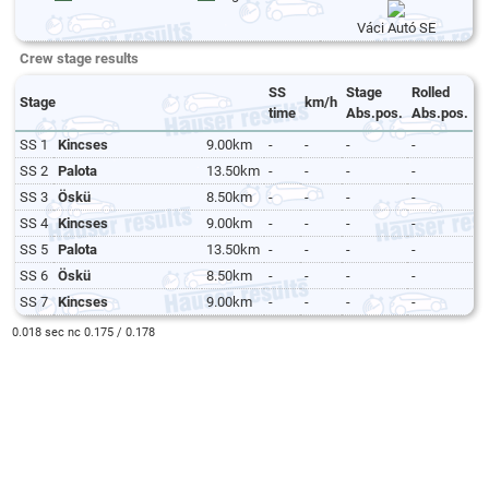
Váci Autó SE
Crew stage results
SS
Stage
Rolled
Stage
km/h
time
Abs.pos.
Abs.pos.
SS 1
Kincses
9.00km
-
-
-
-
SS 2
Palota
13.50km
-
-
-
-
SS 3
Öskü
8.50km
-
-
-
-
SS 4
Kincses
9.00km
-
-
-
-
SS 5
Palota
13.50km
-
-
-
-
SS 6
Öskü
8.50km
-
-
-
-
SS 7
Kincses
9.00km
-
-
-
-
0.018 sec nc 0.175 / 0.178