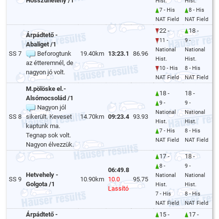
Hosszúhetény /1
Hist.
Hist.
7 - His
8 - His
NAT Field
NAT Field
22 -
18 -
Árpádtető -
11 -
9 -
Abaliget /1
National
National
SS 7
Beforogtunk
19.40km
13:23.1
86.96
Hist.
Hist.
az étteremnél, de
10 - His
8 - His
nagyon jó volt.
NAT Field
NAT Field
M.pölöske el.-
18 -
18 -
Alsómocsolád /1
9 -
9 -
Nagyon jól
National
National
SS 8
sikerült. Keveset
14.70km
09:23.4
93.93
Hist.
Hist.
kaptunk ma.
7 - His
8 - His
Tegnap sok volt.
NAT Field
NAT Field
Nagyon élvezzük.
17 -
18 -
8 -
9 -
06:49.8
Hetvehely -
National
National
SS 9
10.90km
10.0
95.75
Golgota /1
Hist.
Hist.
Lassító
7 - His
8 - His
NAT Field
NAT Field
Árpádtető -
15 -
17 -