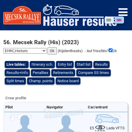
56. Mecsek Rally (His) (2023)
(
Kijelentkezés
) - Aut frissítés?
26
Live tables:
Itinerary sch.
Entry list
Start list
Results
Results+Info
Penalties
Retirements
Compare SS times
Split times
Champ. points
Notice board
Crew profile
Pilot
Navigator
Car/entrant
E5
Lada VFTS