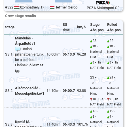
#322
Szombathelyi Péter
Heffner Gergő
PSZA Motorsport SE
Crew stage results
SS
Stage
Rolled
Stage
km/h
time
Abs.pos.
Abs.pos.
Mandulás -
23 -
22 -
Árpádtető /1
10 -
10 -
Utolsó
National
National
SS 1
pillanatban értünk
10.00km
06:13.9
96.28
Hist.
Hist.
be a beíróba.
8 - His
8 - His
Elsőnek jó lesz ez
NAT Field
NAT Field
így.
23 -
21 -
10 -
10 -
Alsómocsolád -
National
National
SS 2
14.10km
09:00.7
93.88
Mecsekpölöske/1
Hist.
Hist.
10 - His
9 - His
NAT Field
NAT Field
18 -
19 -
8 -
9 -
Komló M. -
National
National
SS 3
11.40km
06:43.3
101.76