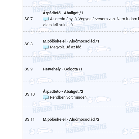
Árpádtető - Abaliget /1
SS 7
Az eredmény jó. Vegyes érzésem van. Nem tudom hog
vizes lett volna jó.
M.pölöske el.- Alsómocsolád /1
SS 8
Megvolt. Jó az idő.
SS 9
Hetvehely - Golgota /1
Árpádtető - Abaliget /2
SS 10
Rendben volt minden.
SS 11
M.pölöske el.- Alsómocsolád /2