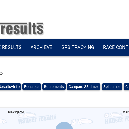
E RESULTS
ARCHIEVE
GPS TRACKING
RACE CONT
25
Results+Info
Penalties
Retirements
Compare SS times
Split times
Ch
Navigator
Car