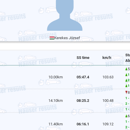
Kerekes József
St
SS time
km/h
Ab
5
1
10.00km
05:47.4
103.63
2
1
8
1 -
14.10km
08:25.2
100.48
2 -
1 -
6
1 -
11.40km
06:16.1
109.12
2 -