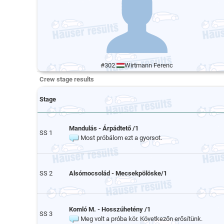
#302
Wirtmann Ferenc
Crew stage results
Stage
Mandulás - Árpádtető /1
SS 1
Most próbálom ezt a gyorsot.
SS 2
Alsómocsolád - Mecsekpölöske/1
Komló M. - Hosszúhetény /1
SS 3
Meg volt a próba kör. Következőn erősítünk.